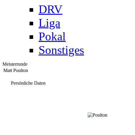
DRV
Liga
Pokal
Sonstiges
Meisterrunde
Matt Poulton
Persönliche Daten