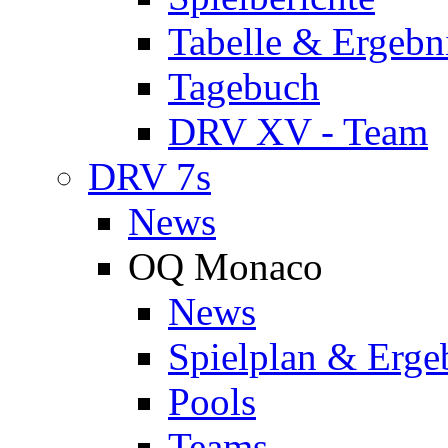
Tabelle & Ergebn
Tagebuch
DRV XV - Team
DRV 7s
News
OQ Monaco
News
Spielplan & Erge
Pools
Teams