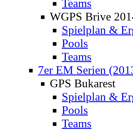
Teams
WGPS Brive 201
Spielplan & Er
Pools
Teams
7er EM Serien (201
GPS Bukarest
Spielplan & Er
Pools
Teams