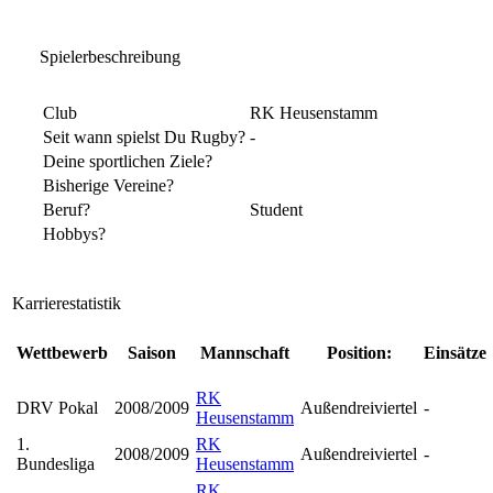
Spielerbeschreibung
Club
RK Heusenstamm
Seit wann spielst Du Rugby?
-
Deine sportlichen Ziele?
Bisherige Vereine?
Beruf?
Student
Hobbys?
Karrierestatistik
Wettbewerb
Saison
Mannschaft
Position:
Einsätze
RK
DRV Pokal
2008/2009
Außendreiviertel
-
Heusenstamm
1.
RK
2008/2009
Außendreiviertel
-
Bundesliga
Heusenstamm
RK