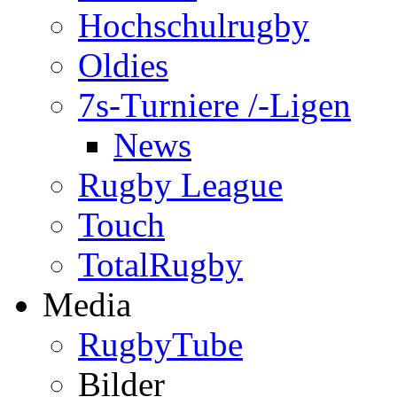
Hochschulrugby
Oldies
7s-Turniere /-Ligen
News
Rugby League
Touch
TotalRugby
Media
RugbyTube
Bilder