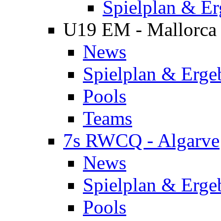
Spielplan & Er
U19 EM - Mallorca
News
Spielplan & Erge
Pools
Teams
7s RWCQ - Algarve
News
Spielplan & Erge
Pools