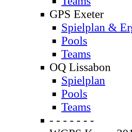
Teams
GPS Exeter
Spielplan & Er
Pools
Teams
OQ Lissabon
Spielplan
Pools
Teams
- - - - - - -