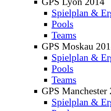
GPS Lyon 2014
Spielplan & Er
Pools
Teams
GPS Moskau 201
Spielplan & Er
Pools
Teams
GPS Manchester 
Spielplan & Er