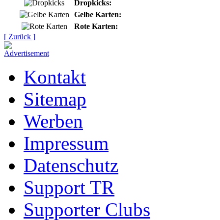
Dropkicks:
Gelbe Karten:
Rote Karten:
[ Zurück ]
Kontakt
Sitemap
Werben
Impressum
Datenschutz
Support TR
Supporter Clubs