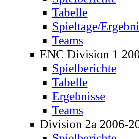
Tabelle
Spieltage/Ergebni
Teams
ENC Division 1 20
Spielberichte
Tabelle
Ergebnisse
Teams
Division 2a 2006-2
Spielberichte