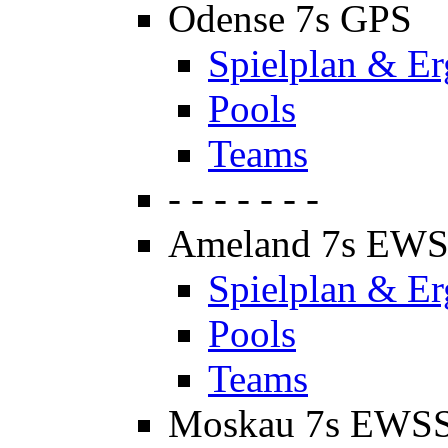
Odense 7s GPS
Spielplan & Er
Pools
Teams
- - - - - - -
Ameland 7s EW
Spielplan & Er
Pools
Teams
Moskau 7s EWS