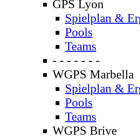
GPS Lyon
Spielplan & Er
Pools
Teams
- - - - - - -
WGPS Marbella
Spielplan & Er
Pools
Teams
WGPS Brive