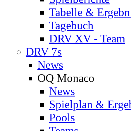
Tabelle & Ergebn
Tagebuch
DRV XV - Team
DRV 7s
News
OQ Monaco
News
Spielplan & Erge
Pools
Teams