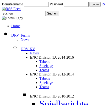
Benutzername
Passwort
Re
Home
DRV Teams
News
DRV XV
News
ENC Division 1A 2014-2016
Tabelle
Spieltage
Teams
ENC Division 1B 2012-2014
Tabelle
Spieltage
Teams
ENC Division 1B 2010-2012
Spielberichte