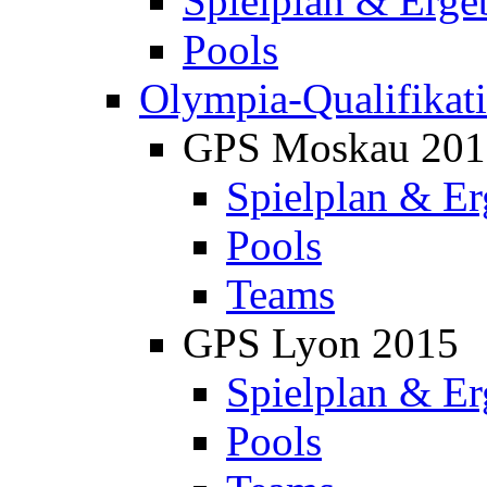
Spielplan & Erge
Pools
Olympia-Qualifikat
GPS Moskau 201
Spielplan & Er
Pools
Teams
GPS Lyon 2015
Spielplan & Er
Pools