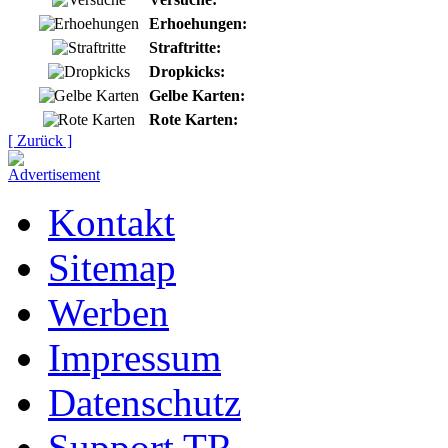
Erhoehungen:
Straftritte:
Dropkicks:
Gelbe Karten:
Rote Karten:
[ Zurück ]
Kontakt
Sitemap
Werben
Impressum
Datenschutz
Support TR