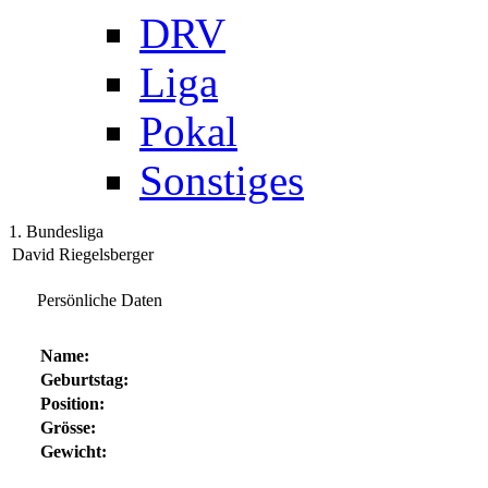
DRV
Liga
Pokal
Sonstiges
1. Bundesliga
David Riegelsberger
Persönliche Daten
Name:
Geburtstag:
Position:
Grösse:
Gewicht: