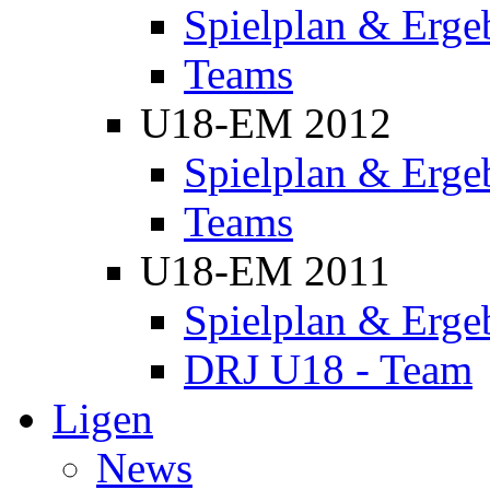
Spielplan & Erge
Teams
U18-EM 2012
Spielplan & Erge
Teams
U18-EM 2011
Spielplan & Erge
DRJ U18 - Team
Ligen
News