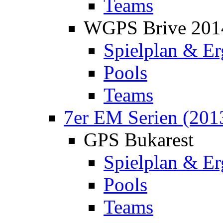
Teams
WGPS Brive 201
Spielplan & Er
Pools
Teams
7er EM Serien (201
GPS Bukarest
Spielplan & Er
Pools
Teams