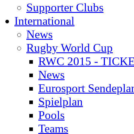
Supporter Clubs
International
News
Rugby World Cup
RWC 2015 - TICK
News
Eurosport Sendepla
Spielplan
Pools
Teams