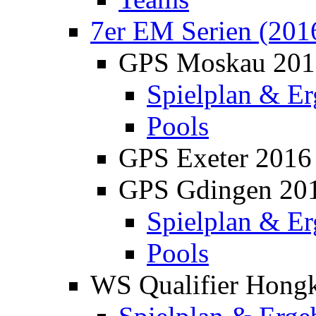
7er EM Serien (201
GPS Moskau 201
Spielplan & Er
Pools
GPS Exeter 2016
GPS Gdingen 20
Spielplan & Er
Pools
WS Qualifier Hong