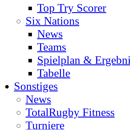
Top Try Scorer
Six Nations
News
Teams
Spielplan & Ergebni
Tabelle
Sonstiges
News
TotalRugby Fitness
Turniere