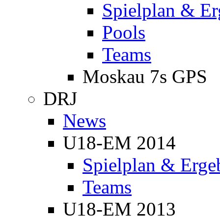
Spielplan & Er
Pools
Teams
Moskau 7s GPS
DRJ
News
U18-EM 2014
Spielplan & Erge
Teams
U18-EM 2013