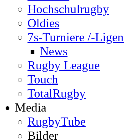
Hochschulrugby
Oldies
7s-Turniere /-Ligen
News
Rugby League
Touch
TotalRugby
Media
RugbyTube
Bilder