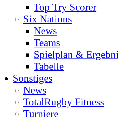
Top Try Scorer
Six Nations
News
Teams
Spielplan & Ergebni
Tabelle
Sonstiges
News
TotalRugby Fitness
Turniere