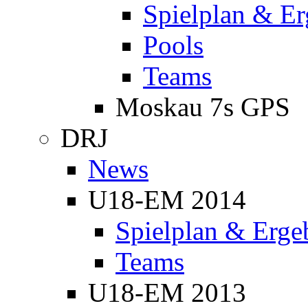
Spielplan & Er
Pools
Teams
Moskau 7s GPS
DRJ
News
U18-EM 2014
Spielplan & Erge
Teams
U18-EM 2013