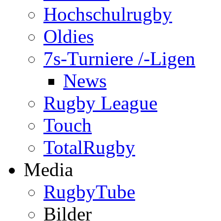
Hochschulrugby
Oldies
7s-Turniere /-Ligen
News
Rugby League
Touch
TotalRugby
Media
RugbyTube
Bilder