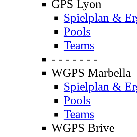
GPS Lyon
Spielplan & Er
Pools
Teams
- - - - - - -
WGPS Marbella
Spielplan & Er
Pools
Teams
WGPS Brive