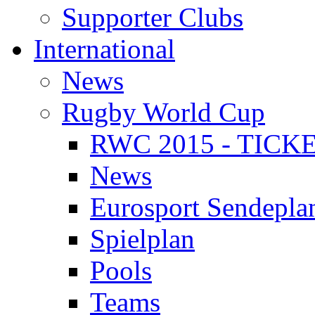
Supporter Clubs
International
News
Rugby World Cup
RWC 2015 - TICK
News
Eurosport Sendepla
Spielplan
Pools
Teams