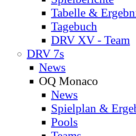
Tabelle & Ergebn
Tagebuch
DRV XV - Team
DRV 7s
News
OQ Monaco
News
Spielplan & Erge
Pools
Teams