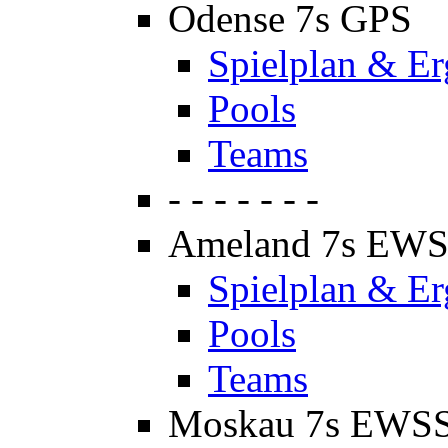
Odense 7s GPS
Spielplan & Er
Pools
Teams
- - - - - - -
Ameland 7s EW
Spielplan & Er
Pools
Teams
Moskau 7s EWS