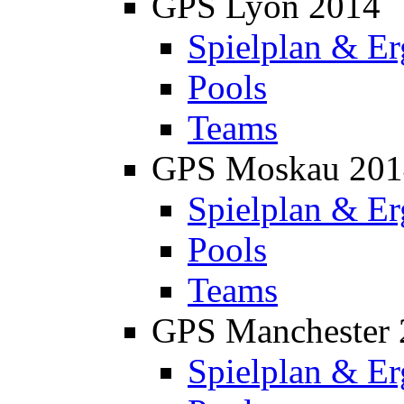
GPS Lyon 2014
Spielplan & Er
Pools
Teams
GPS Moskau 201
Spielplan & Er
Pools
Teams
GPS Manchester 
Spielplan & Er