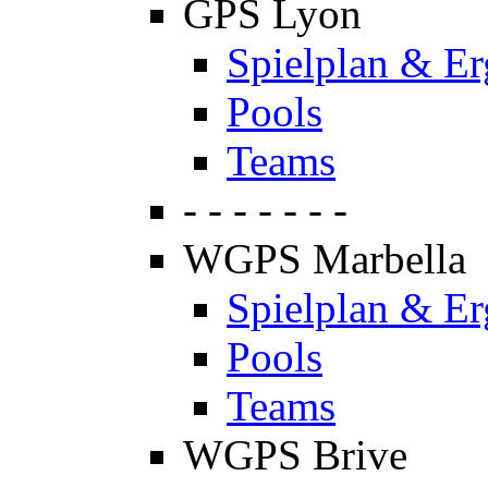
GPS Lyon
Spielplan & Er
Pools
Teams
- - - - - - -
WGPS Marbella
Spielplan & Er
Pools
Teams
WGPS Brive