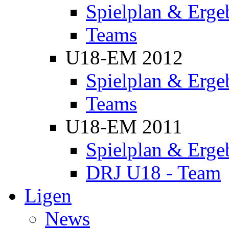
Spielplan & Erge
Teams
U18-EM 2012
Spielplan & Erge
Teams
U18-EM 2011
Spielplan & Erge
DRJ U18 - Team
Ligen
News