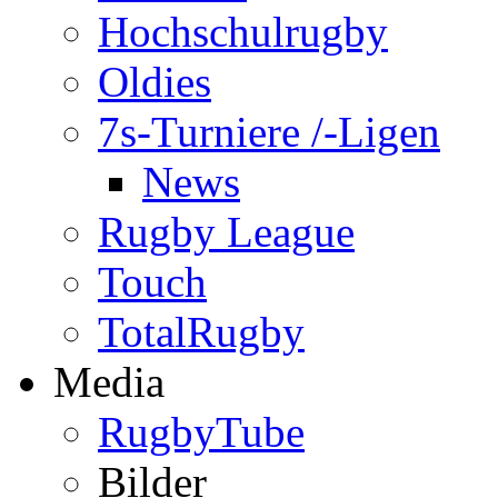
Hochschulrugby
Oldies
7s-Turniere /-Ligen
News
Rugby League
Touch
TotalRugby
Media
RugbyTube
Bilder