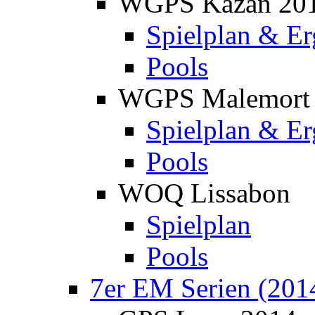
WGPS Kazan 20
Spielplan & Er
Pools
WGPS Malemort
Spielplan & Er
Pools
WOQ Lissabon
Spielplan
Pools
7er EM Serien (201