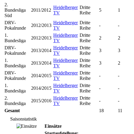
2.
Heidelberger
Dritte
Bundesliga
2011/2012
5
1
TV
Reihe
Süd
DRV-
Heidelberger
Dritte
2012/2013
-
-
Pokalrunde
TV
Reihe
1.
Heidelberger
Dritte
2012/2013
2
2
Bundesliga
TV
Reihe
DRV-
Heidelberger
Dritte
2013/2014
3
3
Pokalrunde
TV
Reihe
1.
Heidelberger
Dritte
2013/2014
3
2
Bundesliga
TV
Reihe
DRV-
Heidelberger
Dritte
2014/2015
-
-
Pokalrunde
TV
Reihe
1.
Heidelberger
Dritte
2014/2015
-
-
Bundesliga
TV
Reihe
2.
Heidelberger
Dritte
2015/2016
-
-
Bundesliga
TV
Reihe
Gesamt
18
11
Saisonstatistik
Einsätze
Startaufstellung: