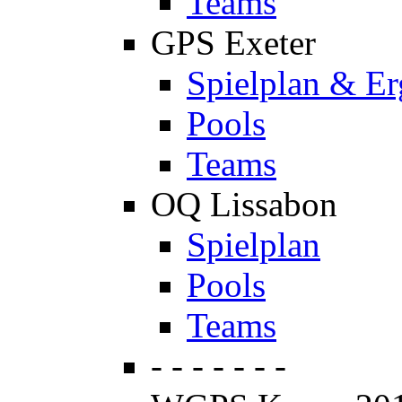
Teams
GPS Exeter
Spielplan & Er
Pools
Teams
OQ Lissabon
Spielplan
Pools
Teams
- - - - - - -