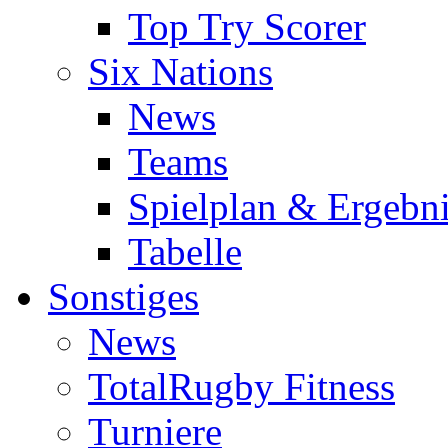
Top Try Scorer
Six Nations
News
Teams
Spielplan & Ergebni
Tabelle
Sonstiges
News
TotalRugby Fitness
Turniere