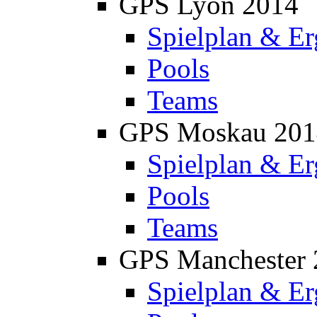
GPS Lyon 2014
Spielplan & Er
Pools
Teams
GPS Moskau 201
Spielplan & Er
Pools
Teams
GPS Manchester 
Spielplan & Er