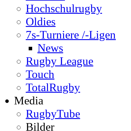
Hochschulrugby
Oldies
7s-Turniere /-Ligen
News
Rugby League
Touch
TotalRugby
Media
RugbyTube
Bilder