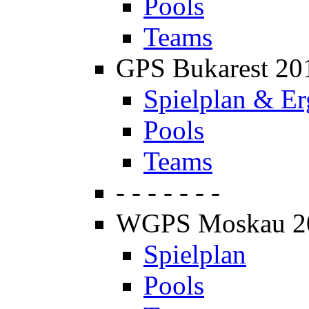
Pools
Teams
GPS Bukarest 20
Spielplan & Er
Pools
Teams
- - - - - - -
WGPS Moskau 2
Spielplan
Pools