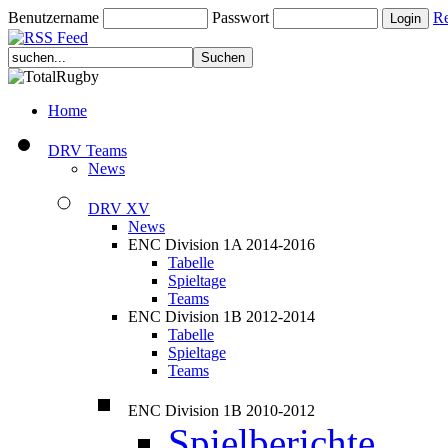
Benutzername
Passwort
Re
Home
DRV Teams
News
DRV XV
News
ENC Division 1A 2014-2016
Tabelle
Spieltage
Teams
ENC Division 1B 2012-2014
Tabelle
Spieltage
Teams
ENC Division 1B 2010-2012
Spielberichte