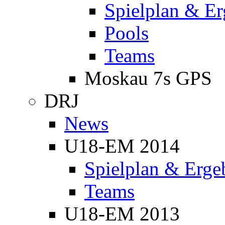
Spielplan & Er
Pools
Teams
Moskau 7s GPS
DRJ
News
U18-EM 2014
Spielplan & Erge
Teams
U18-EM 2013