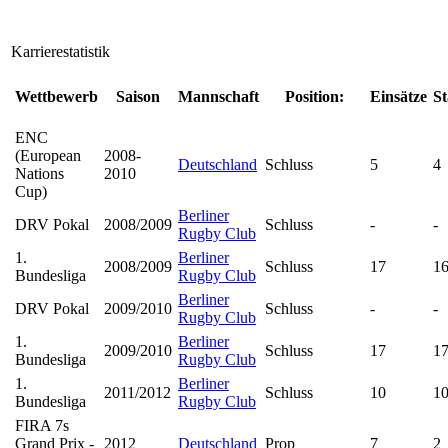
Karrierestatistik
Wettbewerb
Saison
Mannschaft
Position:
Einsätze
St
ENC
(European
2008-
Deutschland
Schluss
5
4
Nations
2010
Cup)
Berliner
DRV Pokal
2008/2009
Schluss
-
-
Rugby Club
1.
Berliner
2008/2009
Schluss
17
1
Bundesliga
Rugby Club
Berliner
DRV Pokal
2009/2010
Schluss
-
-
Rugby Club
1.
Berliner
2009/2010
Schluss
17
1
Bundesliga
Rugby Club
1.
Berliner
2011/2012
Schluss
10
1
Bundesliga
Rugby Club
FIRA 7s
Grand Prix -
2012
Deutschland
Prop
7
2