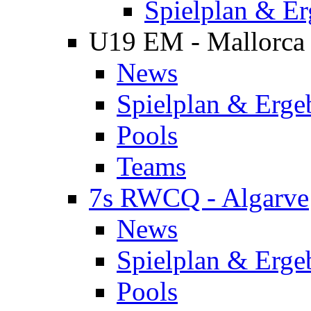
Spielplan & Er
U19 EM - Mallorca
News
Spielplan & Erge
Pools
Teams
7s RWCQ - Algarve
News
Spielplan & Erge
Pools