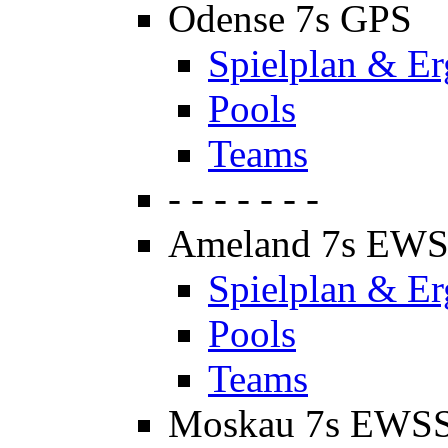
Odense 7s GPS
Spielplan & Er
Pools
Teams
- - - - - - -
Ameland 7s EW
Spielplan & Er
Pools
Teams
Moskau 7s EWS