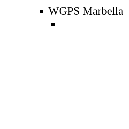
WGPS Marbella