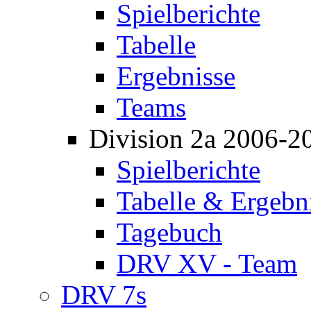
Spielberichte
Tabelle
Ergebnisse
Teams
Division 2a 2006-2
Spielberichte
Tabelle & Ergebn
Tagebuch
DRV XV - Team
DRV 7s