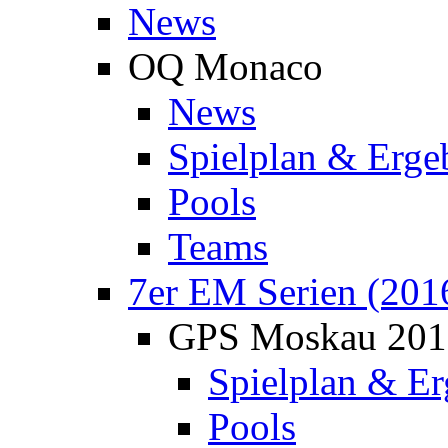
News
OQ Monaco
News
Spielplan & Erge
Pools
Teams
7er EM Serien (201
GPS Moskau 201
Spielplan & Er
Pools