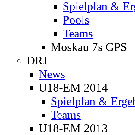
Spielplan & Er
Pools
Teams
Moskau 7s GPS
DRJ
News
U18-EM 2014
Spielplan & Erge
Teams
U18-EM 2013