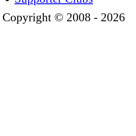
Copyright © 2008 - 2026