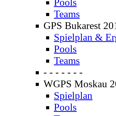
Pools
Teams
GPS Bukarest 20
Spielplan & Er
Pools
Teams
- - - - - - -
WGPS Moskau 2
Spielplan
Pools