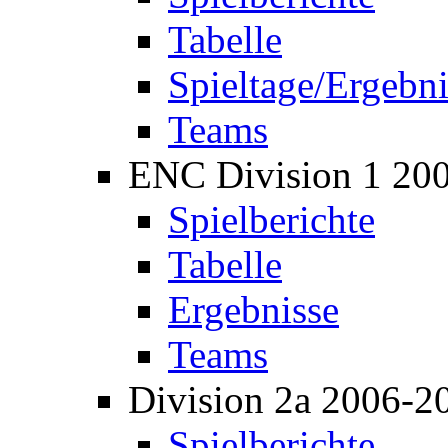
Tabelle
Spieltage/Ergebni
Teams
ENC Division 1 20
Spielberichte
Tabelle
Ergebnisse
Teams
Division 2a 2006-2
Spielberichte