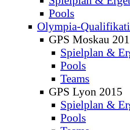
Spielplan & Erge
Pools
Olympia-Qualifikat
GPS Moskau 201
Spielplan & Er
Pools
Teams
GPS Lyon 2015
Spielplan & Er
Pools