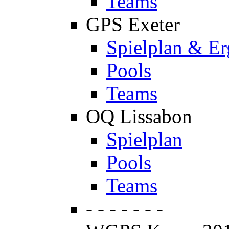
Teams
GPS Exeter
Spielplan & Er
Pools
Teams
OQ Lissabon
Spielplan
Pools
Teams
- - - - - - -