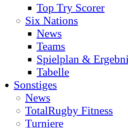
Top Try Scorer
Six Nations
News
Teams
Spielplan & Ergebni
Tabelle
Sonstiges
News
TotalRugby Fitness
Turniere