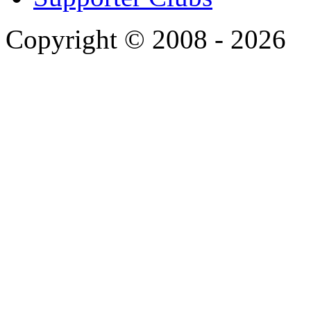
Copyright © 2008 - 2026