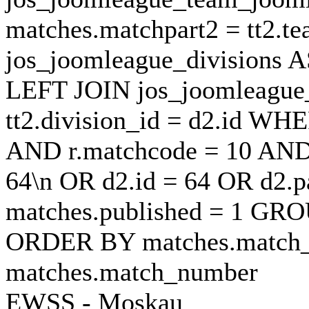
matches.matchpart2 = tt2.
jos_joomleague_divisions AS
LEFT JOIN jos_joomleague
tt2.division_id = d2.id WH
AND r.matchcode = 10 AND 
64\n OR d2.id = 64 OR d2.p
matches.published = 1 GRO
ORDER BY matches.match_
matches.match_number
EWSS - Moskau