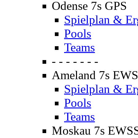
Odense 7s GPS
Spielplan & Er
Pools
Teams
- - - - - - -
Ameland 7s EW
Spielplan & Er
Pools
Teams
Moskau 7s EWS