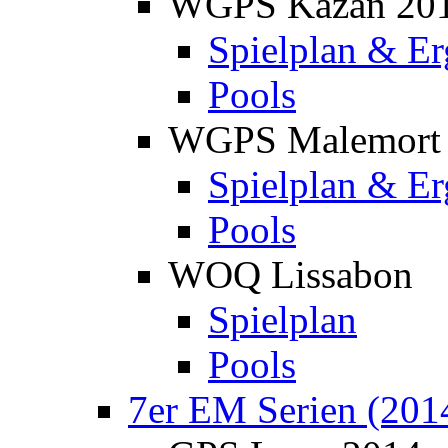
WGPS Kazan 20
Spielplan & Er
Pools
WGPS Malemort
Spielplan & Er
Pools
WOQ Lissabon
Spielplan
Pools
7er EM Serien (201