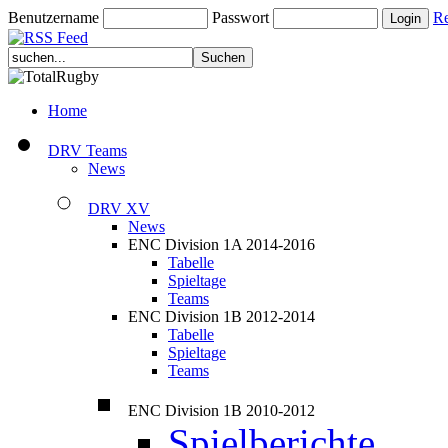
Benutzername
Passwort
Re
Home
DRV Teams
News
DRV XV
News
ENC Division 1A 2014-2016
Tabelle
Spieltage
Teams
ENC Division 1B 2012-2014
Tabelle
Spieltage
Teams
ENC Division 1B 2010-2012
Spielberichte