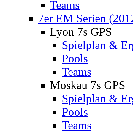
Teams
7er EM Serien (201
Lyon 7s GPS
Spielplan & Er
Pools
Teams
Moskau 7s GPS
Spielplan & Er
Pools
Teams