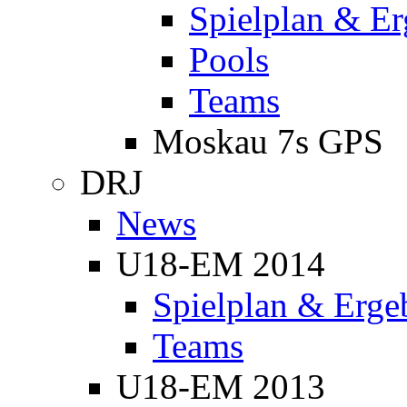
Spielplan & Er
Pools
Teams
Moskau 7s GPS
DRJ
News
U18-EM 2014
Spielplan & Erge
Teams
U18-EM 2013