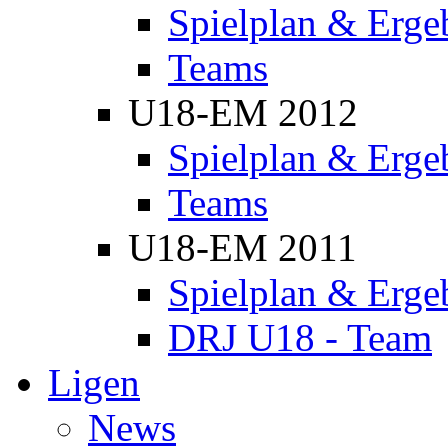
Spielplan & Erge
Teams
U18-EM 2012
Spielplan & Erge
Teams
U18-EM 2011
Spielplan & Erge
DRJ U18 - Team
Ligen
News