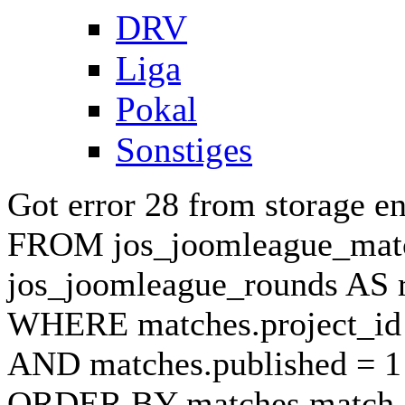
DRV
Liga
Pokal
Sonstiges
Got error 28 from storage
FROM jos_joomleague_mat
jos_joomleague_rounds AS r
WHERE matches.project_id 
AND matches.published = 
ORDER BY matches.match_