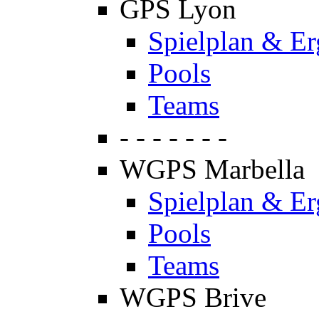
GPS Lyon
Spielplan & Er
Pools
Teams
- - - - - - -
WGPS Marbella
Spielplan & Er
Pools
Teams
WGPS Brive