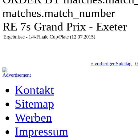
matches.match_number
RE 7s Grand Prix - Exeter
Ergebnisse - 1/4-Finale Cup/Plate (12.07.2015)
« vorheriger Spieltag
0
Kontakt
Sitemap
Werben
Impressum