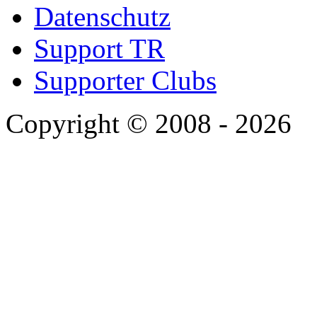
Datenschutz
Support TR
Supporter Clubs
Copyright © 2008 - 2026