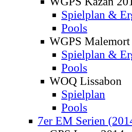
WGPS Kazan 20
Spielplan & Er
Pools
WGPS Malemort
Spielplan & Er
Pools
WOQ Lissabon
Spielplan
Pools
7er EM Serien (201