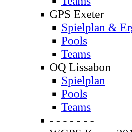
Teams
GPS Exeter
Spielplan & Er
Pools
Teams
OQ Lissabon
Spielplan
Pools
Teams
- - - - - - -