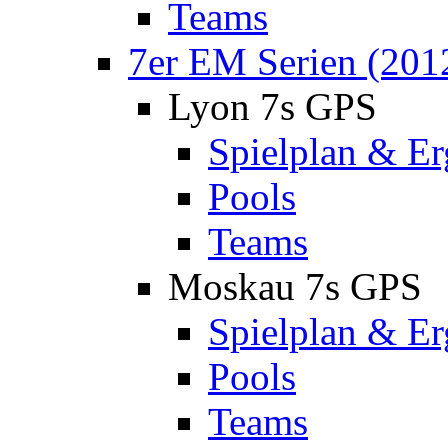
Teams
7er EM Serien (201
Lyon 7s GPS
Spielplan & Er
Pools
Teams
Moskau 7s GPS
Spielplan & Er
Pools
Teams