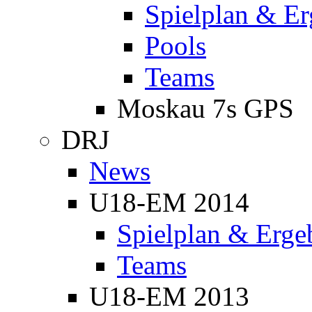
Spielplan & Er
Pools
Teams
Moskau 7s GPS
DRJ
News
U18-EM 2014
Spielplan & Erge
Teams
U18-EM 2013