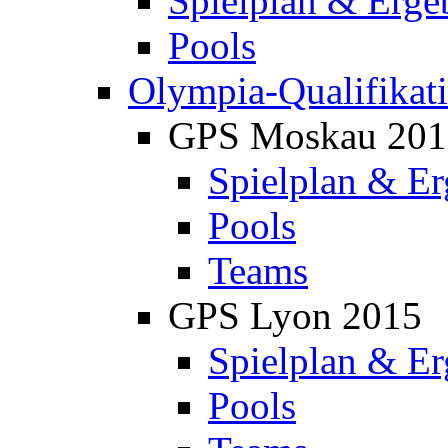
Spielplan & Erge
Pools
Olympia-Qualifikat
GPS Moskau 201
Spielplan & Er
Pools
Teams
GPS Lyon 2015
Spielplan & Er
Pools