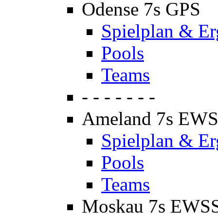
Odense 7s GPS
Spielplan & Er
Pools
Teams
- - - - - - -
Ameland 7s EW
Spielplan & Er
Pools
Teams
Moskau 7s EWS