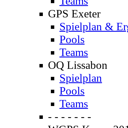
Teams
GPS Exeter
Spielplan & Er
Pools
Teams
OQ Lissabon
Spielplan
Pools
Teams
- - - - - - -