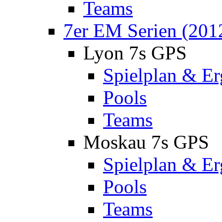
Teams
7er EM Serien (201
Lyon 7s GPS
Spielplan & Er
Pools
Teams
Moskau 7s GPS
Spielplan & Er
Pools
Teams