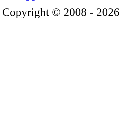
Copyright © 2008 - 2026