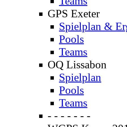
Teams
GPS Exeter
Spielplan & Er
Pools
Teams
OQ Lissabon
Spielplan
Pools
Teams
- - - - - - -