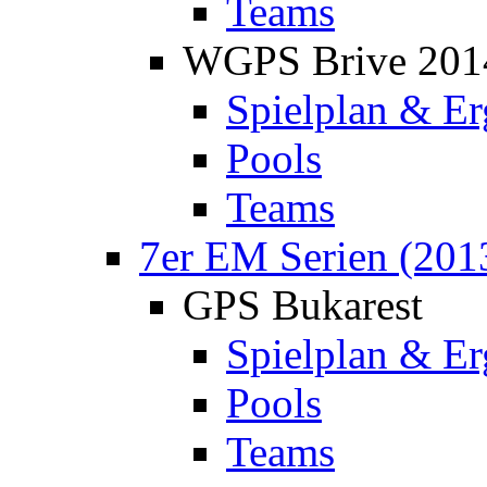
Teams
WGPS Brive 201
Spielplan & Er
Pools
Teams
7er EM Serien (201
GPS Bukarest
Spielplan & Er
Pools
Teams