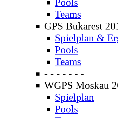
Pools
Teams
GPS Bukarest 20
Spielplan & Er
Pools
Teams
- - - - - - -
WGPS Moskau 2
Spielplan
Pools