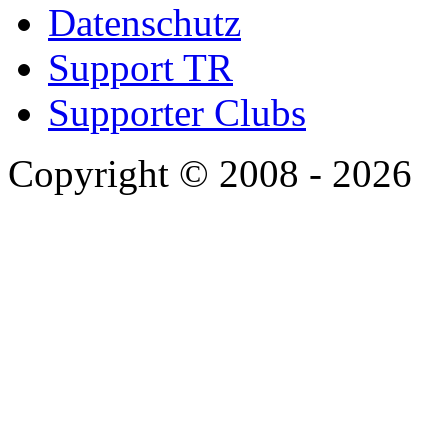
Datenschutz
Support TR
Supporter Clubs
Copyright © 2008 - 2026