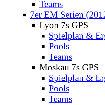
Teams
7er EM Serien (201
Lyon 7s GPS
Spielplan & Er
Pools
Teams
Moskau 7s GPS
Spielplan & Er
Pools
Teams