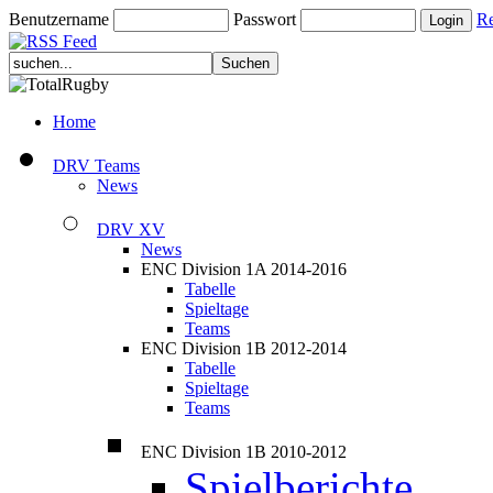
Benutzername
Passwort
Re
Home
DRV Teams
News
DRV XV
News
ENC Division 1A 2014-2016
Tabelle
Spieltage
Teams
ENC Division 1B 2012-2014
Tabelle
Spieltage
Teams
ENC Division 1B 2010-2012
Spielberichte