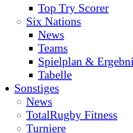
Top Try Scorer
Six Nations
News
Teams
Spielplan & Ergebni
Tabelle
Sonstiges
News
TotalRugby Fitness
Turniere