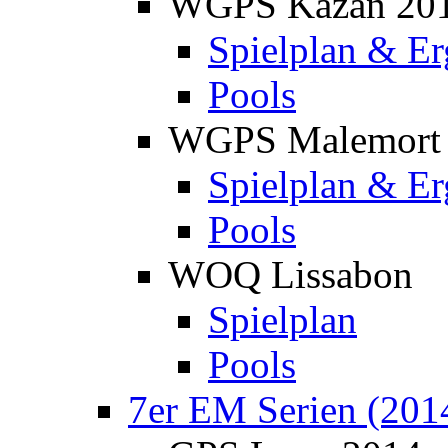
WGPS Kazan 20
Spielplan & Er
Pools
WGPS Malemort
Spielplan & Er
Pools
WOQ Lissabon
Spielplan
Pools
7er EM Serien (201