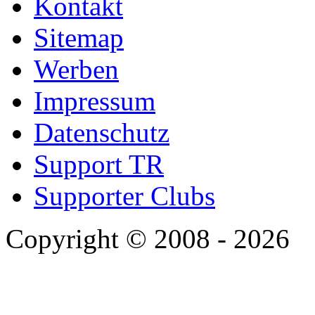
Kontakt
Sitemap
Werben
Impressum
Datenschutz
Support TR
Supporter Clubs
Copyright © 2008 - 2026