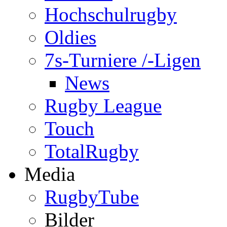
Hochschulrugby
Oldies
7s-Turniere /-Ligen
News
Rugby League
Touch
TotalRugby
Media
RugbyTube
Bilder