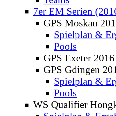
7er EM Serien (201
GPS Moskau 201
Spielplan & Er
Pools
GPS Exeter 2016
GPS Gdingen 20
Spielplan & Er
Pools
WS Qualifier Hong