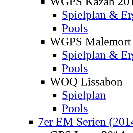
WGPS Kazan 20
Spielplan & Er
Pools
WGPS Malemort
Spielplan & Er
Pools
WOQ Lissabon
Spielplan
Pools
7er EM Serien (201