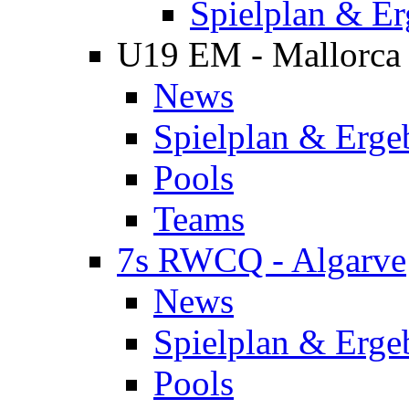
Spielplan & Er
U19 EM - Mallorca
News
Spielplan & Erge
Pools
Teams
7s RWCQ - Algarve
News
Spielplan & Erge
Pools