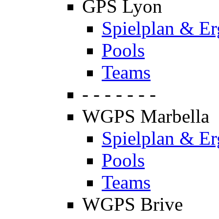
GPS Lyon
Spielplan & Er
Pools
Teams
- - - - - - -
WGPS Marbella
Spielplan & Er
Pools
Teams
WGPS Brive