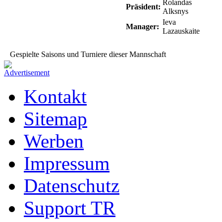
Rolandas
Präsident:
Alksnys
Ieva
Manager:
Lazauskaite
Gespielte Saisons und Turniere dieser Mannschaft
Kontakt
Sitemap
Werben
Impressum
Datenschutz
Support TR