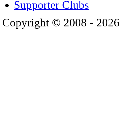
Supporter Clubs
Copyright © 2008 - 2026