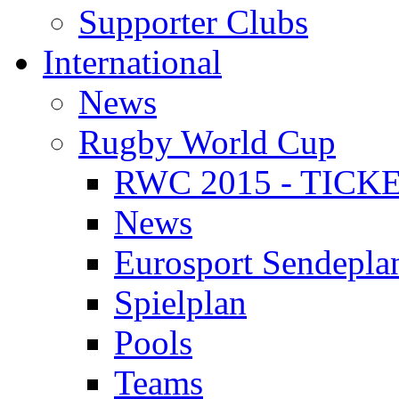
Supporter Clubs
International
News
Rugby World Cup
RWC 2015 - TICK
News
Eurosport Sendepla
Spielplan
Pools
Teams