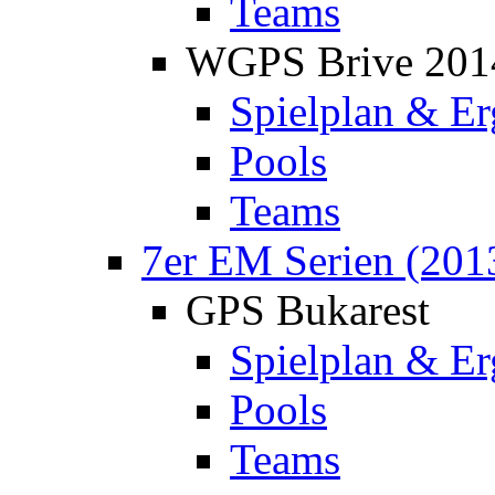
Teams
WGPS Brive 201
Spielplan & Er
Pools
Teams
7er EM Serien (201
GPS Bukarest
Spielplan & Er
Pools
Teams