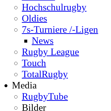
Hochschulrugby
Oldies
7s-Turniere /-Ligen
News
Rugby League
Touch
TotalRugby
Media
RugbyTube
Bilder