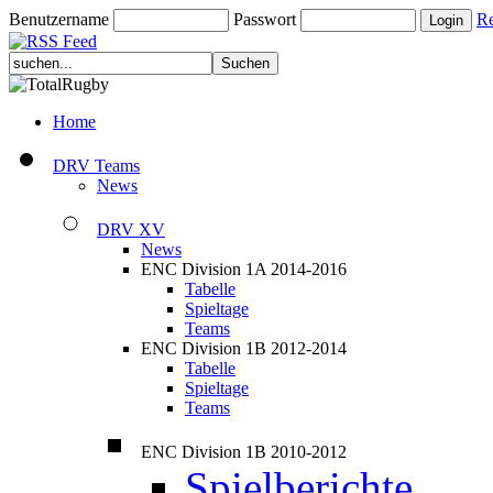
Benutzername
Passwort
Re
Home
DRV Teams
News
DRV XV
News
ENC Division 1A 2014-2016
Tabelle
Spieltage
Teams
ENC Division 1B 2012-2014
Tabelle
Spieltage
Teams
ENC Division 1B 2010-2012
Spielberichte