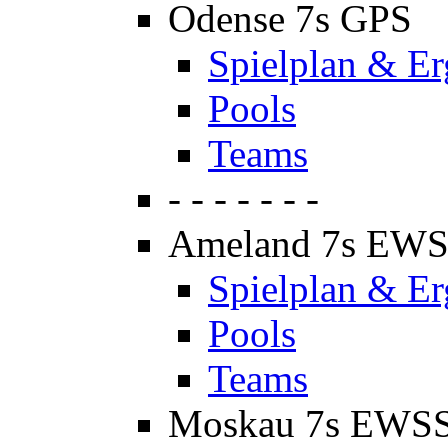
Odense 7s GPS
Spielplan & Er
Pools
Teams
- - - - - - -
Ameland 7s EW
Spielplan & Er
Pools
Teams
Moskau 7s EWS