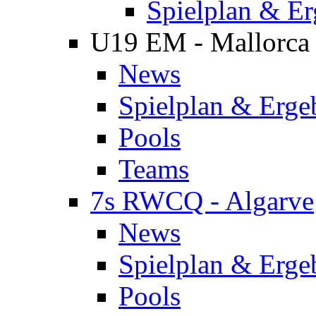
Spielplan & Er
U19 EM - Mallorca
News
Spielplan & Erge
Pools
Teams
7s RWCQ - Algarve
News
Spielplan & Erge
Pools