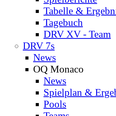
Tabelle & Ergebn
Tagebuch
DRV XV - Team
DRV 7s
News
OQ Monaco
News
Spielplan & Erge
Pools
Teams