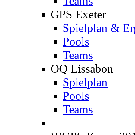
Teams
GPS Exeter
Spielplan & Er
Pools
Teams
OQ Lissabon
Spielplan
Pools
Teams
- - - - - - -