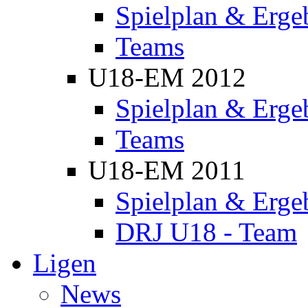
Spielplan & Erge
Teams
U18-EM 2012
Spielplan & Erge
Teams
U18-EM 2011
Spielplan & Erge
DRJ U18 - Team
Ligen
News