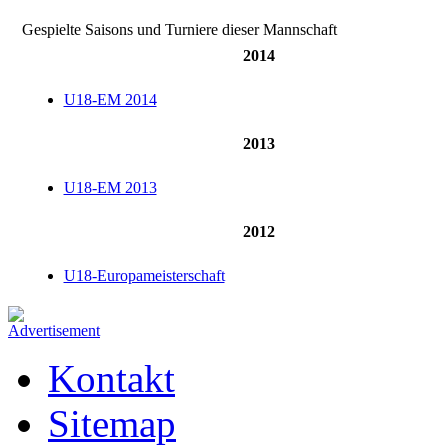
Gespielte Saisons und Turniere dieser Mannschaft
2014
U18-EM 2014
2013
U18-EM 2013
2012
U18-Europameisterschaft
Kontakt
Sitemap