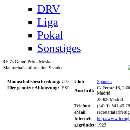
DRV
Liga
Pokal
Sonstiges
RE 7s Grand Prix - Moskau
Mannschaftsinformation Spanien
Mannschaftsbeschreibung:
U18
Club
Spanien
Hier genutzte Abkürzung:
ESP
C/ Ferraz 16, 280
Anschrift:
Madrid
28008 Madrid
Telefon:
(34) 91 541 49 78
eMail:
secretaria[at]fer
Internet:
http://www.ferug
gegründet:
1923