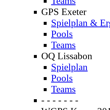
Teams
GPS Exeter
Spielplan & Er
Pools
Teams
OQ Lissabon
Spielplan
Pools
Teams
- - - - - - -