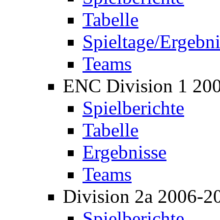
Tabelle
Spieltage/Ergebni
Teams
ENC Division 1 20
Spielberichte
Tabelle
Ergebnisse
Teams
Division 2a 2006-2
Spielberichte