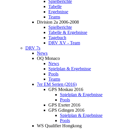
Spielberichte
Tabelle
Ergebnisse
Teams
Division 2a 2006-2008
Spielberichte
Tabelle & Ergebnisse
Tagebuch
DRV XV - Team
DRV 7s
News
OQ Monaco
News
Spielplan & Ergebnisse
Pools
Teams
7er EM Serien (2016)
GPS Moskau 2016
Spielplan & Ergebnisse
Pools
GPS Exeter 2016
GPS Gdingen 2016
Spielplan & Ergebnisse
Pools
WS Qualifier Hongkong