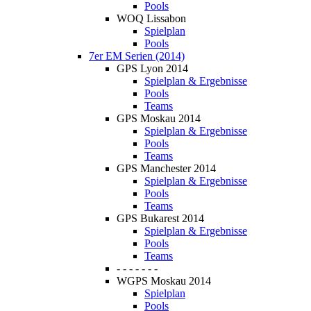
Pools
WOQ Lissabon
Spielplan
Pools
7er EM Serien (2014)
GPS Lyon 2014
Spielplan & Ergebnisse
Pools
Teams
GPS Moskau 2014
Spielplan & Ergebnisse
Pools
Teams
GPS Manchester 2014
Spielplan & Ergebnisse
Pools
Teams
GPS Bukarest 2014
Spielplan & Ergebnisse
Pools
Teams
- - - - - - -
WGPS Moskau 2014
Spielplan
Pools