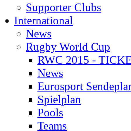
Supporter Clubs
International
News
Rugby World Cup
RWC 2015 - TICK
News
Eurosport Sendepla
Spielplan
Pools
Teams