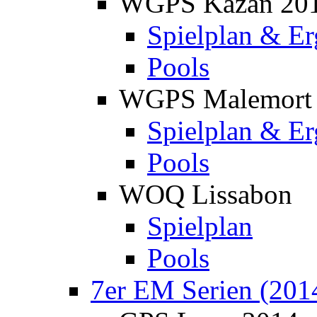
WGPS Kazan 20
Spielplan & Er
Pools
WGPS Malemort
Spielplan & Er
Pools
WOQ Lissabon
Spielplan
Pools
7er EM Serien (201