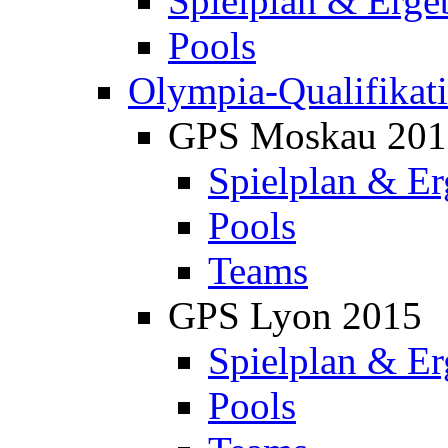
Spielplan & Erge
Pools
Olympia-Qualifikat
GPS Moskau 201
Spielplan & Er
Pools
Teams
GPS Lyon 2015
Spielplan & Er
Pools