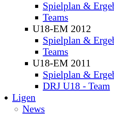
Spielplan & Erge
Teams
U18-EM 2012
Spielplan & Erge
Teams
U18-EM 2011
Spielplan & Erge
DRJ U18 - Team
Ligen
News