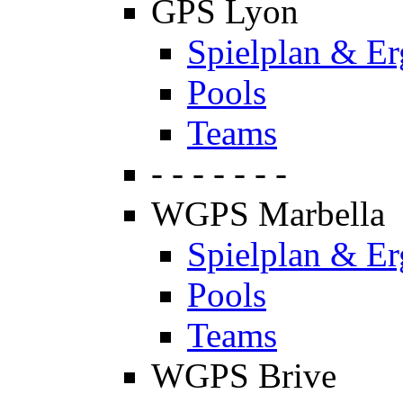
GPS Lyon
Spielplan & Er
Pools
Teams
- - - - - - -
WGPS Marbella
Spielplan & Er
Pools
Teams
WGPS Brive