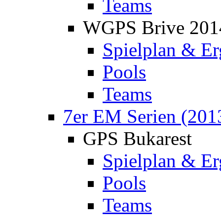
Teams
WGPS Brive 201
Spielplan & Er
Pools
Teams
7er EM Serien (201
GPS Bukarest
Spielplan & Er
Pools
Teams