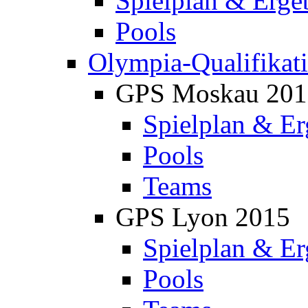
Spielplan & Erge
Pools
Olympia-Qualifikat
GPS Moskau 201
Spielplan & Er
Pools
Teams
GPS Lyon 2015
Spielplan & Er
Pools