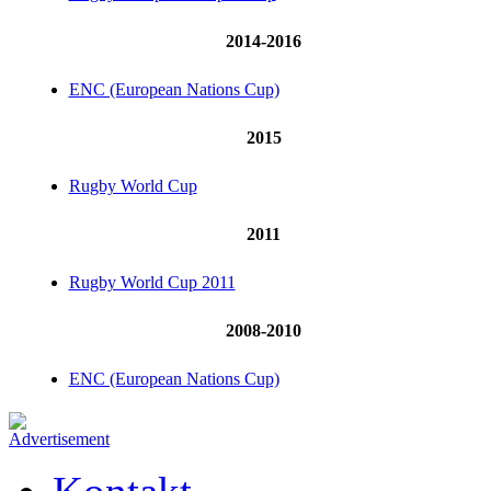
2014-2016
ENC (European Nations Cup)
2015
Rugby World Cup
2011
Rugby World Cup 2011
2008-2010
ENC (European Nations Cup)