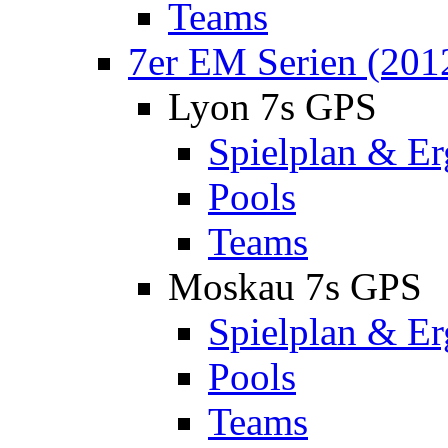
Teams
7er EM Serien (201
Lyon 7s GPS
Spielplan & Er
Pools
Teams
Moskau 7s GPS
Spielplan & Er
Pools
Teams