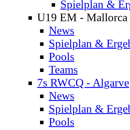
Spielplan & Er
U19 EM - Mallorca
News
Spielplan & Erge
Pools
Teams
7s RWCQ - Algarve
News
Spielplan & Erge
Pools