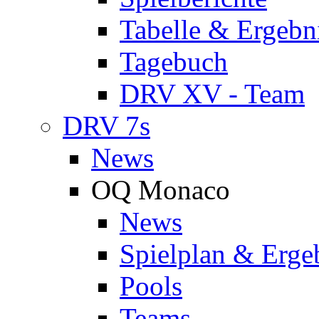
Tabelle & Ergebn
Tagebuch
DRV XV - Team
DRV 7s
News
OQ Monaco
News
Spielplan & Erge
Pools
Teams