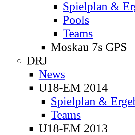
Spielplan & Er
Pools
Teams
Moskau 7s GPS
DRJ
News
U18-EM 2014
Spielplan & Erge
Teams
U18-EM 2013