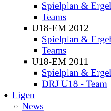
Spielplan & Erge
Teams
U18-EM 2012
Spielplan & Erge
Teams
U18-EM 2011
Spielplan & Erge
DRJ U18 - Team
Ligen
News