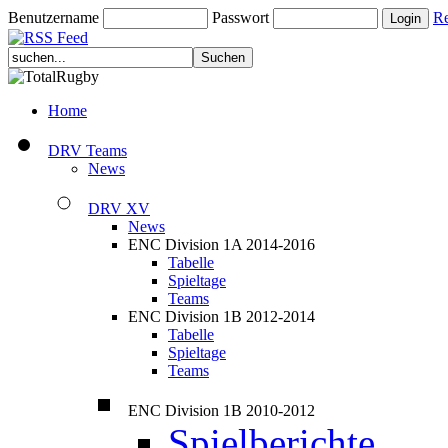
Benutzername
Passwort
Re
Home
DRV Teams
News
DRV XV
News
ENC Division 1A 2014-2016
Tabelle
Spieltage
Teams
ENC Division 1B 2012-2014
Tabelle
Spieltage
Teams
ENC Division 1B 2010-2012
Spielberichte