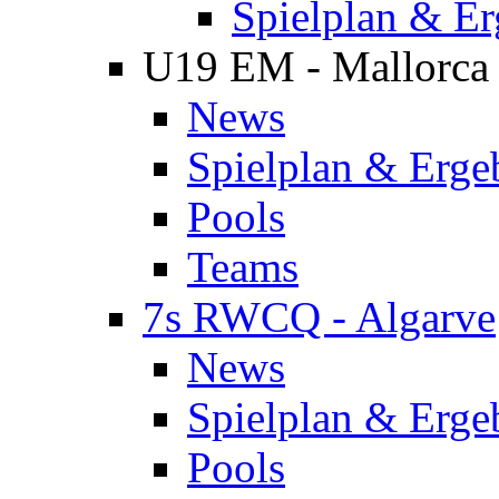
Spielplan & Er
U19 EM - Mallorca
News
Spielplan & Erge
Pools
Teams
7s RWCQ - Algarve
News
Spielplan & Erge
Pools