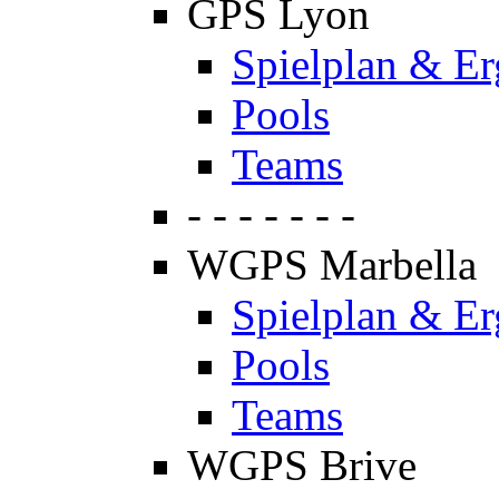
GPS Lyon
Spielplan & Er
Pools
Teams
- - - - - - -
WGPS Marbella
Spielplan & Er
Pools
Teams
WGPS Brive