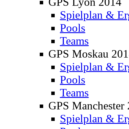
GPS Lyon 2014
Spielplan & Er
Pools
Teams
GPS Moskau 201
Spielplan & Er
Pools
Teams
GPS Manchester 
Spielplan & Er