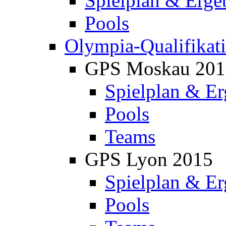
Spielplan & Erge
Pools
Olympia-Qualifikat
GPS Moskau 201
Spielplan & Er
Pools
Teams
GPS Lyon 2015
Spielplan & Er
Pools