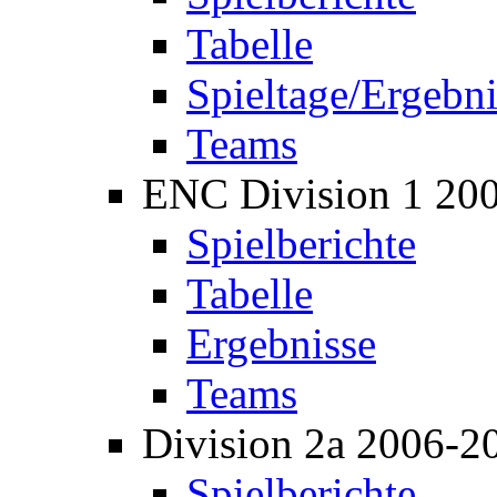
Tabelle
Spieltage/Ergebni
Teams
ENC Division 1 20
Spielberichte
Tabelle
Ergebnisse
Teams
Division 2a 2006-2
Spielberichte