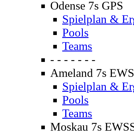
Odense 7s GPS
Spielplan & Er
Pools
Teams
- - - - - - -
Ameland 7s EW
Spielplan & Er
Pools
Teams
Moskau 7s EWS