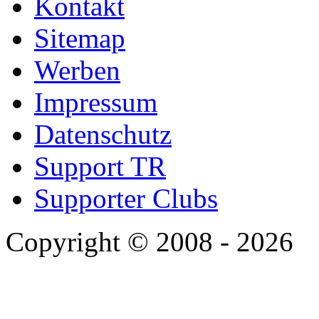
Kontakt
Sitemap
Werben
Impressum
Datenschutz
Support TR
Supporter Clubs
Copyright © 2008 - 2026