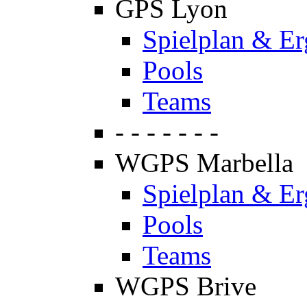
GPS Lyon
Spielplan & Er
Pools
Teams
- - - - - - -
WGPS Marbella
Spielplan & Er
Pools
Teams
WGPS Brive