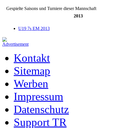
Gespielte Saisons und Turniere dieser Mannschaft
2013
U19 7s EM 2013
Kontakt
Sitemap
Werben
Impressum
Datenschutz
Support TR