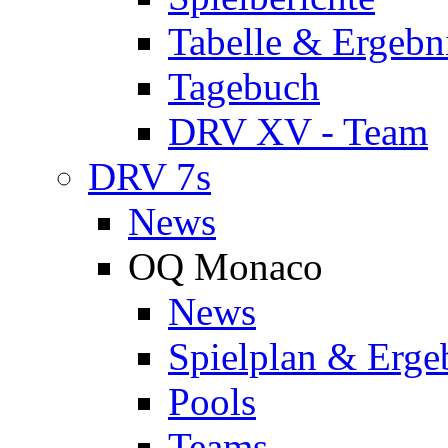
Tabelle & Ergebn
Tagebuch
DRV XV - Team
DRV 7s
News
OQ Monaco
News
Spielplan & Erge
Pools
Teams