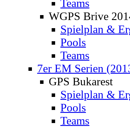
Teams
WGPS Brive 201
Spielplan & Er
Pools
Teams
7er EM Serien (201
GPS Bukarest
Spielplan & Er
Pools
Teams