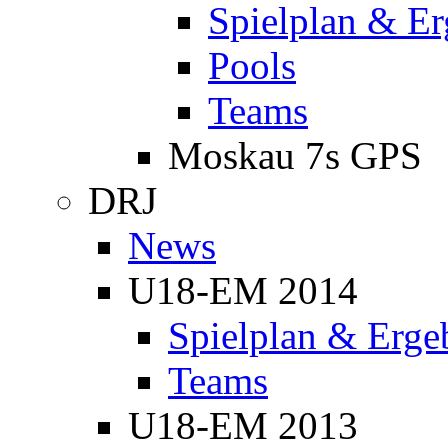
Spielplan & Er
Pools
Teams
Moskau 7s GPS
DRJ
News
U18-EM 2014
Spielplan & Erge
Teams
U18-EM 2013