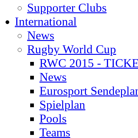
Supporter Clubs
International
News
Rugby World Cup
RWC 2015 - TICK
News
Eurosport Sendepla
Spielplan
Pools
Teams