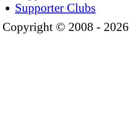
Supporter Clubs
Copyright © 2008 - 2026