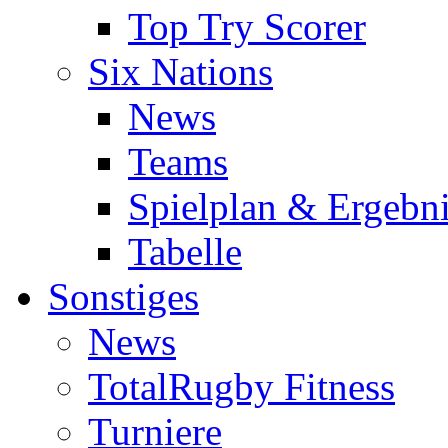
Top Try Scorer
Six Nations
News
Teams
Spielplan & Ergebni
Tabelle
Sonstiges
News
TotalRugby Fitness
Turniere