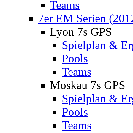
Teams
7er EM Serien (201
Lyon 7s GPS
Spielplan & Er
Pools
Teams
Moskau 7s GPS
Spielplan & Er
Pools
Teams