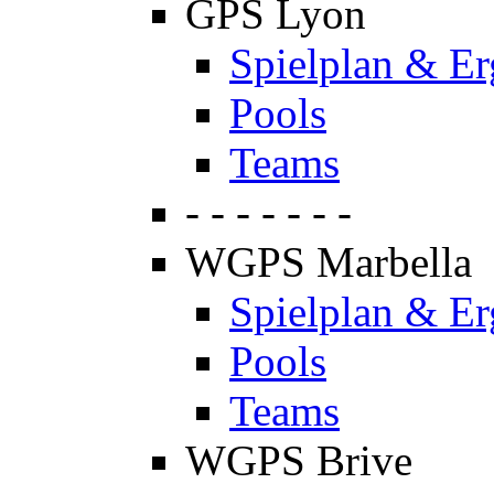
GPS Lyon
Spielplan & Er
Pools
Teams
- - - - - - -
WGPS Marbella
Spielplan & Er
Pools
Teams
WGPS Brive