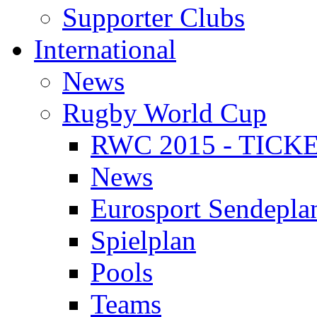
Supporter Clubs
International
News
Rugby World Cup
RWC 2015 - TICK
News
Eurosport Sendepla
Spielplan
Pools
Teams