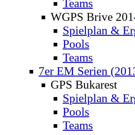
Teams
WGPS Brive 201
Spielplan & Er
Pools
Teams
7er EM Serien (201
GPS Bukarest
Spielplan & Er
Pools
Teams