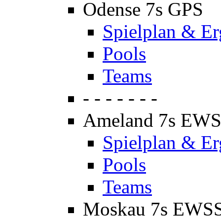
Odense 7s GPS
Spielplan & Er
Pools
Teams
- - - - - - -
Ameland 7s EW
Spielplan & Er
Pools
Teams
Moskau 7s EWS