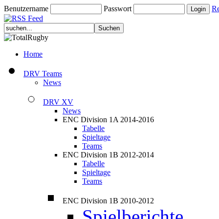
Benutzername
Passwort
Re
Home
DRV Teams
News
DRV XV
News
ENC Division 1A 2014-2016
Tabelle
Spieltage
Teams
ENC Division 1B 2012-2014
Tabelle
Spieltage
Teams
ENC Division 1B 2010-2012
Spielberichte