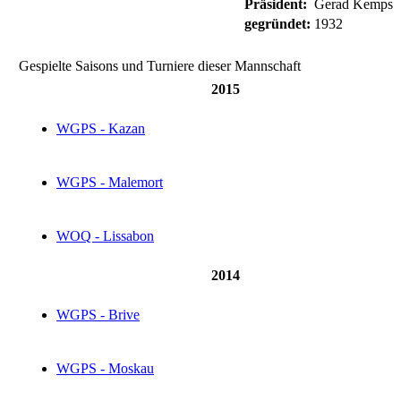
Präsident:
Gerad Kemps
gegründet:
1932
Gespielte Saisons und Turniere dieser Mannschaft
2015
WGPS - Kazan
WGPS - Malemort
WOQ - Lissabon
2014
WGPS - Brive
WGPS - Moskau