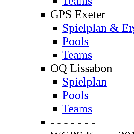
Teams
GPS Exeter
Spielplan & Er
Pools
Teams
OQ Lissabon
Spielplan
Pools
Teams
- - - - - - -