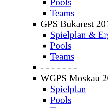
Pools
Teams
GPS Bukarest 20
Spielplan & Er
Pools
Teams
- - - - - - -
WGPS Moskau 2
Spielplan
Pools