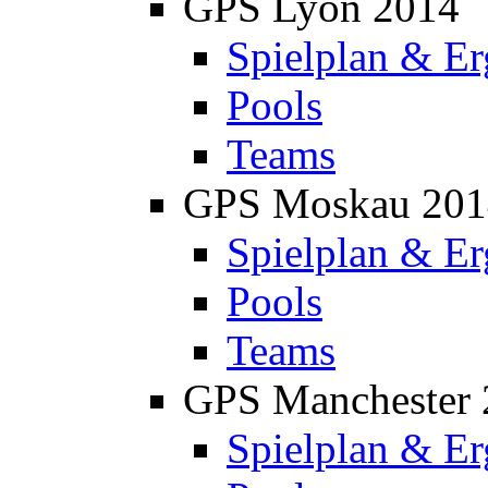
GPS Lyon 2014
Spielplan & Er
Pools
Teams
GPS Moskau 201
Spielplan & Er
Pools
Teams
GPS Manchester 
Spielplan & Er