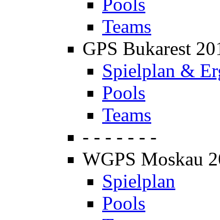
Pools
Teams
GPS Bukarest 20
Spielplan & Er
Pools
Teams
- - - - - - -
WGPS Moskau 2
Spielplan
Pools