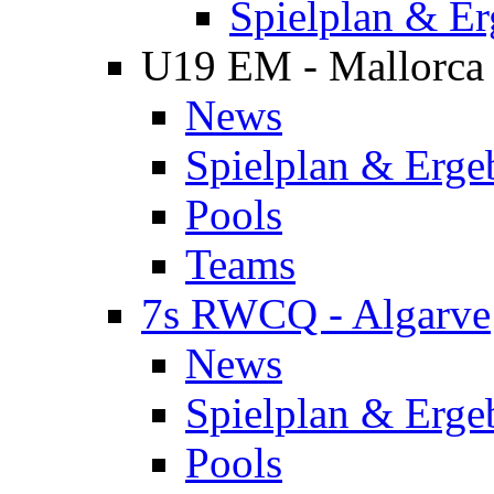
Spielplan & Er
U19 EM - Mallorca
News
Spielplan & Erge
Pools
Teams
7s RWCQ - Algarve
News
Spielplan & Erge
Pools