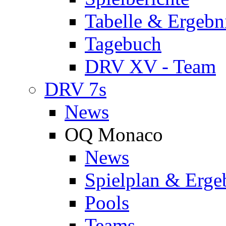
Tabelle & Ergebn
Tagebuch
DRV XV - Team
DRV 7s
News
OQ Monaco
News
Spielplan & Erge
Pools
Teams