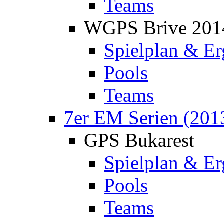
Teams
WGPS Brive 201
Spielplan & Er
Pools
Teams
7er EM Serien (201
GPS Bukarest
Spielplan & Er
Pools
Teams