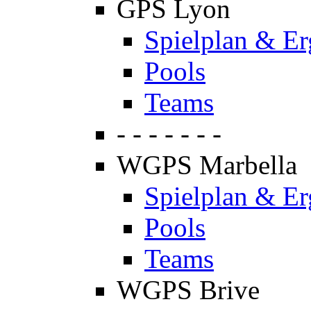
GPS Lyon
Spielplan & Er
Pools
Teams
- - - - - - -
WGPS Marbella
Spielplan & Er
Pools
Teams
WGPS Brive