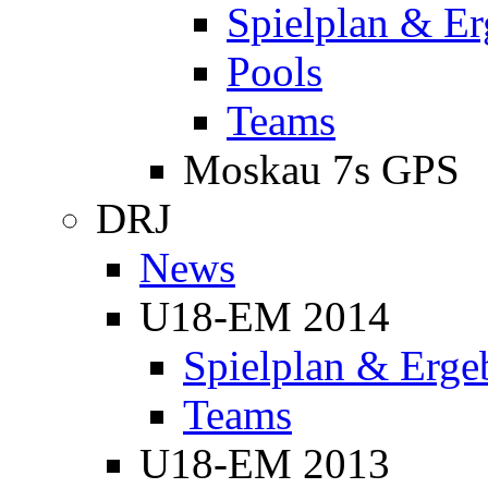
Spielplan & Er
Pools
Teams
Moskau 7s GPS
DRJ
News
U18-EM 2014
Spielplan & Erge
Teams
U18-EM 2013