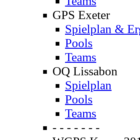
Teams
GPS Exeter
Spielplan & Er
Pools
Teams
OQ Lissabon
Spielplan
Pools
Teams
- - - - - - -