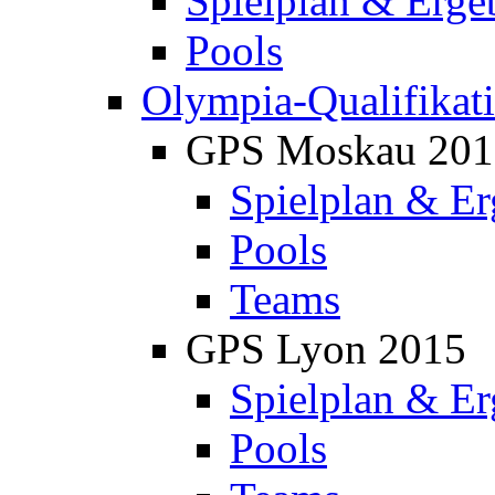
Spielplan & Erge
Pools
Olympia-Qualifikat
GPS Moskau 201
Spielplan & Er
Pools
Teams
GPS Lyon 2015
Spielplan & Er
Pools