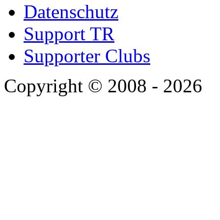
Datenschutz
Support TR
Supporter Clubs
Copyright © 2008 - 2026