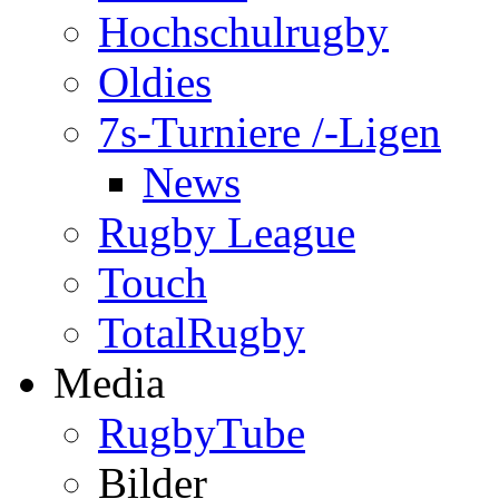
Hochschulrugby
Oldies
7s-Turniere /-Ligen
News
Rugby League
Touch
TotalRugby
Media
RugbyTube
Bilder