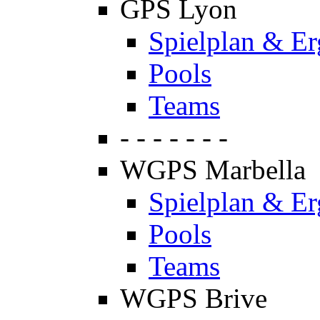
GPS Lyon
Spielplan & Er
Pools
Teams
- - - - - - -
WGPS Marbella
Spielplan & Er
Pools
Teams
WGPS Brive