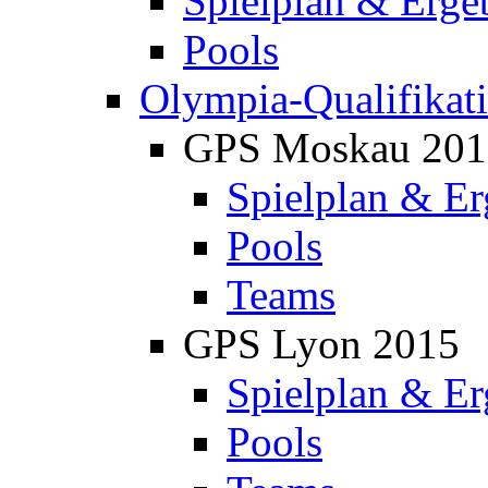
Spielplan & Erge
Pools
Olympia-Qualifikat
GPS Moskau 201
Spielplan & Er
Pools
Teams
GPS Lyon 2015
Spielplan & Er
Pools