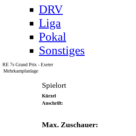
DRV
Liga
Pokal
Sonstiges
RE 7s Grand Prix - Exeter
Mehrkampfanlage
Spielort
Kürzel
Anschrift:
Max. Zuschauer: