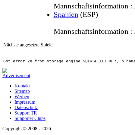
Mannschaftsinformation : 
Spanien
(ESP)
Mannschaftsinformation : 
Nächste angesetzte Spiele
Got error 28 from storage engine SQL=SELECT m.*, p.nam
Kontakt
Sitemap
Werben
Impressum
Datenschutz
Support TR
Supporter Clubs
Copyright © 2008 - 2026