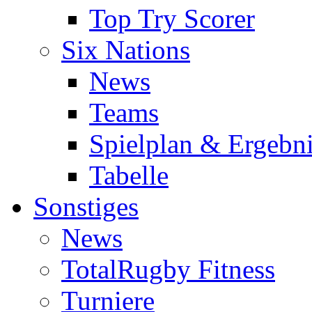
Top Try Scorer
Six Nations
News
Teams
Spielplan & Ergebni
Tabelle
Sonstiges
News
TotalRugby Fitness
Turniere