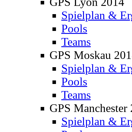
GPS Lyon 2014
Spielplan & Er
Pools
Teams
GPS Moskau 201
Spielplan & Er
Pools
Teams
GPS Manchester 
Spielplan & Er