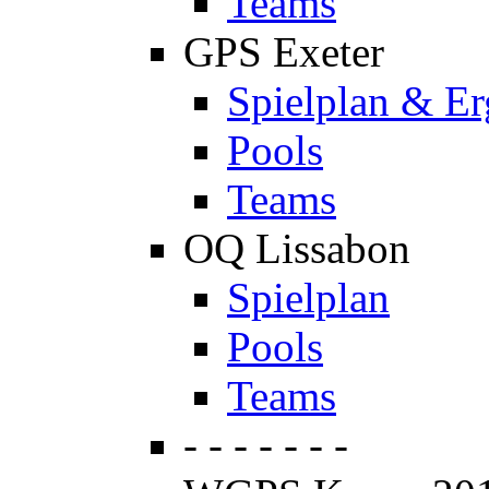
Teams
GPS Exeter
Spielplan & Er
Pools
Teams
OQ Lissabon
Spielplan
Pools
Teams
- - - - - - -