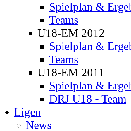
Spielplan & Erge
Teams
U18-EM 2012
Spielplan & Erge
Teams
U18-EM 2011
Spielplan & Erge
DRJ U18 - Team
Ligen
News