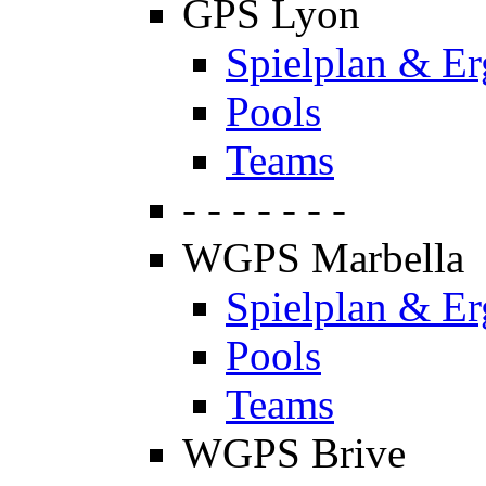
GPS Lyon
Spielplan & Er
Pools
Teams
- - - - - - -
WGPS Marbella
Spielplan & Er
Pools
Teams
WGPS Brive