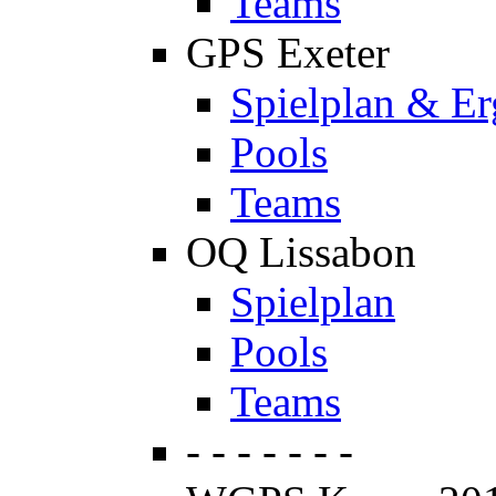
Teams
GPS Exeter
Spielplan & Er
Pools
Teams
OQ Lissabon
Spielplan
Pools
Teams
- - - - - - -