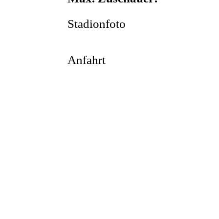
Stadionfoto
Anfahrt