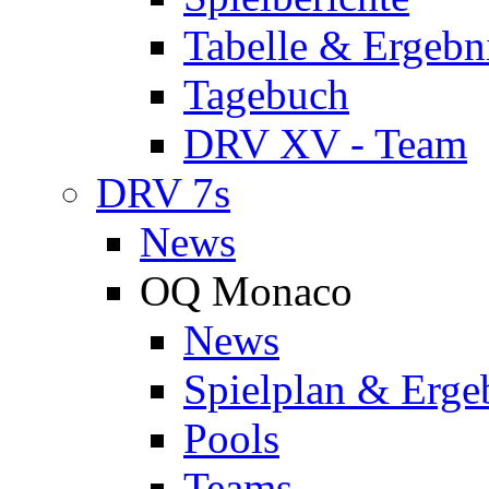
Tabelle & Ergebn
Tagebuch
DRV XV - Team
DRV 7s
News
OQ Monaco
News
Spielplan & Erge
Pools
Teams