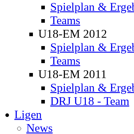
Spielplan & Erge
Teams
U18-EM 2012
Spielplan & Erge
Teams
U18-EM 2011
Spielplan & Erge
DRJ U18 - Team
Ligen
News