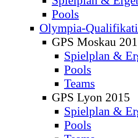
Spielplan & Erge
Pools
Olympia-Qualifikat
GPS Moskau 201
Spielplan & Er
Pools
Teams
GPS Lyon 2015
Spielplan & Er
Pools