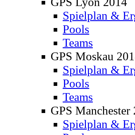
GPS Lyon 2014
Spielplan & Er
Pools
Teams
GPS Moskau 201
Spielplan & Er
Pools
Teams
GPS Manchester 
Spielplan & Er