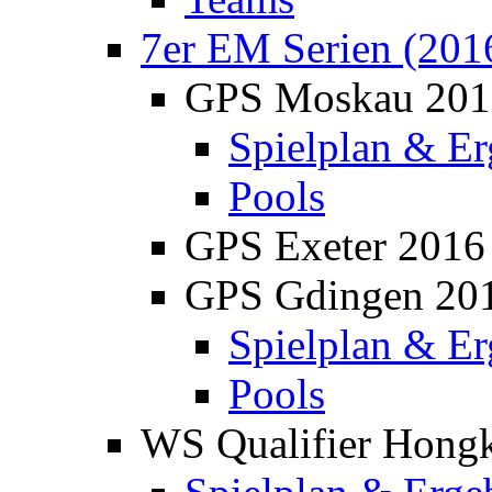
7er EM Serien (201
GPS Moskau 201
Spielplan & Er
Pools
GPS Exeter 2016
GPS Gdingen 20
Spielplan & Er
Pools
WS Qualifier Hong