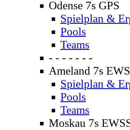
Odense 7s GPS
Spielplan & Er
Pools
Teams
- - - - - - -
Ameland 7s EW
Spielplan & Er
Pools
Teams
Moskau 7s EWS