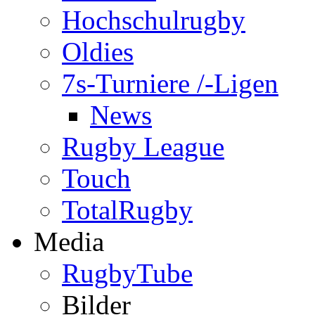
Hochschulrugby
Oldies
7s-Turniere /-Ligen
News
Rugby League
Touch
TotalRugby
Media
RugbyTube
Bilder