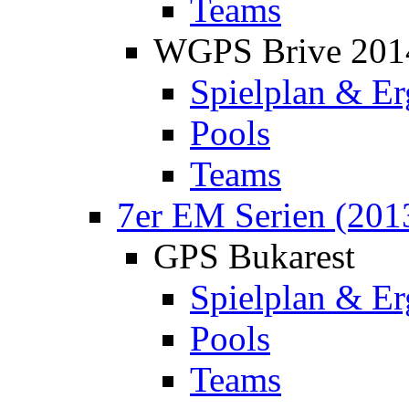
Teams
WGPS Brive 201
Spielplan & Er
Pools
Teams
7er EM Serien (201
GPS Bukarest
Spielplan & Er
Pools
Teams