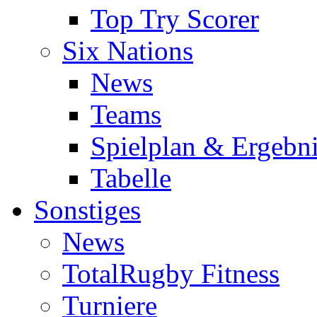
Top Try Scorer
Six Nations
News
Teams
Spielplan & Ergebni
Tabelle
Sonstiges
News
TotalRugby Fitness
Turniere