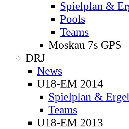
Spielplan & Er
Pools
Teams
Moskau 7s GPS
DRJ
News
U18-EM 2014
Spielplan & Erge
Teams
U18-EM 2013