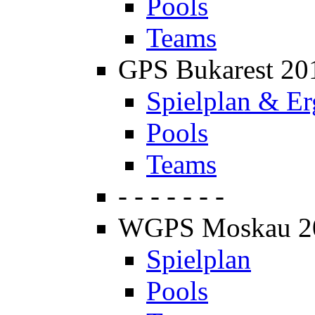
Pools
Teams
GPS Bukarest 20
Spielplan & Er
Pools
Teams
- - - - - - -
WGPS Moskau 2
Spielplan
Pools