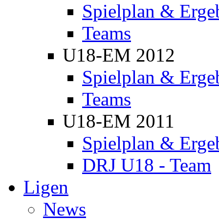
Spielplan & Erge
Teams
U18-EM 2012
Spielplan & Erge
Teams
U18-EM 2011
Spielplan & Erge
DRJ U18 - Team
Ligen
News