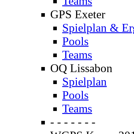
Teams
GPS Exeter
Spielplan & Er
Pools
Teams
OQ Lissabon
Spielplan
Pools
Teams
- - - - - - -