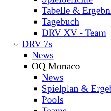
Tabelle & Ergebn
Tagebuch
DRV XV - Team
DRV 7s
News
OQ Monaco
News
Spielplan & Erge
Pools
Teams