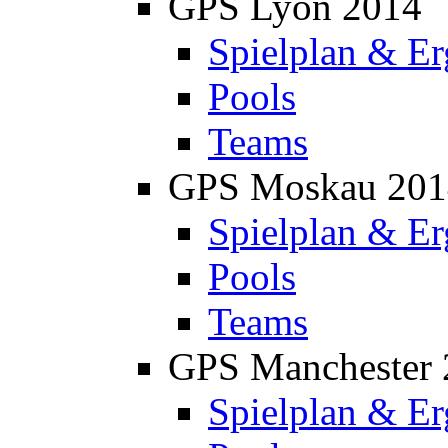
GPS Lyon 2014
Spielplan & Er
Pools
Teams
GPS Moskau 201
Spielplan & Er
Pools
Teams
GPS Manchester 
Spielplan & Er