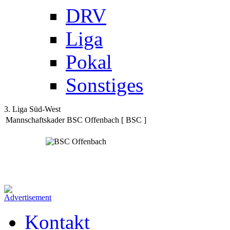
DRV
Liga
Pokal
Sonstiges
3. Liga Süd-West
Mannschaftskader BSC Offenbach [ BSC ]
Kontakt