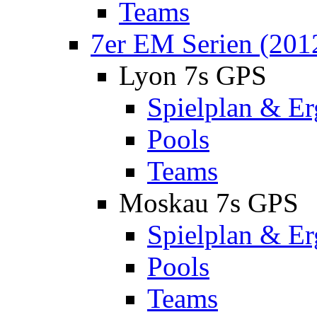
Teams
7er EM Serien (201
Lyon 7s GPS
Spielplan & Er
Pools
Teams
Moskau 7s GPS
Spielplan & Er
Pools
Teams