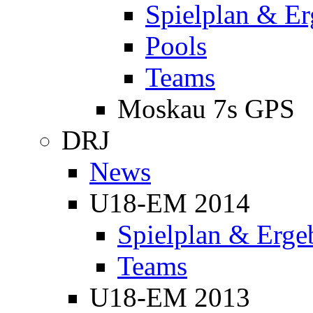
Spielplan & Er
Pools
Teams
Moskau 7s GPS
DRJ
News
U18-EM 2014
Spielplan & Erge
Teams
U18-EM 2013