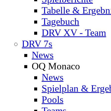
Tabelle & Ergebn
Tagebuch
DRV XV - Team
DRV 7s
News
OQ Monaco
News
Spielplan & Erge
Pools
Teams