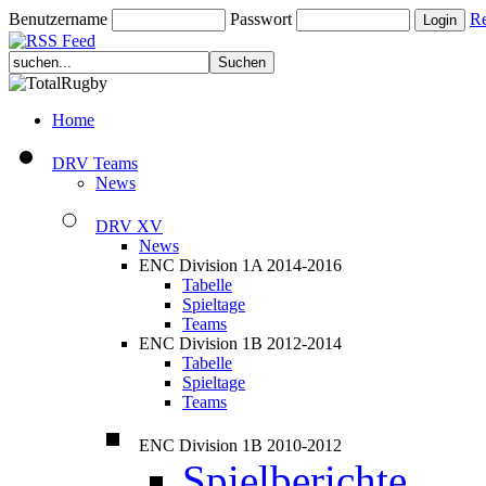
Benutzername
Passwort
Re
Home
DRV Teams
News
DRV XV
News
ENC Division 1A 2014-2016
Tabelle
Spieltage
Teams
ENC Division 1B 2012-2014
Tabelle
Spieltage
Teams
ENC Division 1B 2010-2012
Spielberichte