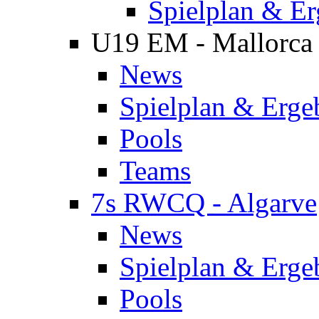
Spielplan & Er
U19 EM - Mallorca
News
Spielplan & Erge
Pools
Teams
7s RWCQ - Algarve
News
Spielplan & Erge
Pools