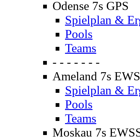
Odense 7s GPS
Spielplan & Er
Pools
Teams
- - - - - - -
Ameland 7s EW
Spielplan & Er
Pools
Teams
Moskau 7s EWS