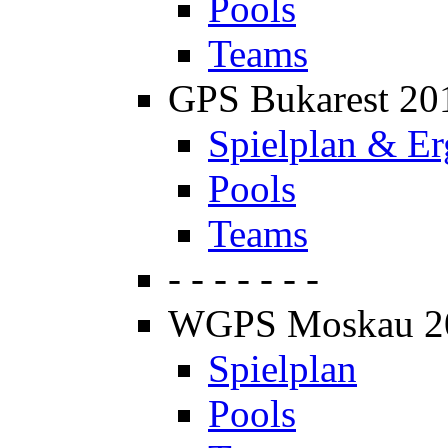
Pools
Teams
GPS Bukarest 20
Spielplan & Er
Pools
Teams
- - - - - - -
WGPS Moskau 2
Spielplan
Pools