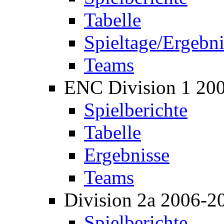
Tabelle
Spieltage/Ergebni
Teams
ENC Division 1 20
Spielberichte
Tabelle
Ergebnisse
Teams
Division 2a 2006-2
Spielberichte