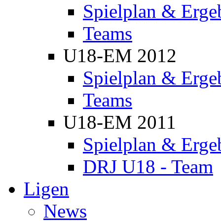
Spielplan & Erge
Teams
U18-EM 2012
Spielplan & Erge
Teams
U18-EM 2011
Spielplan & Erge
DRJ U18 - Team
Ligen
News