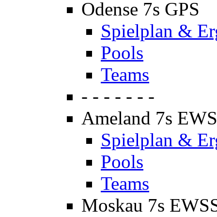
Odense 7s GPS
Spielplan & Er
Pools
Teams
- - - - - - -
Ameland 7s EW
Spielplan & Er
Pools
Teams
Moskau 7s EWS