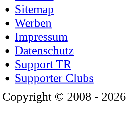
Sitemap
Werben
Impressum
Datenschutz
Support TR
Supporter Clubs
Copyright © 2008 - 2026