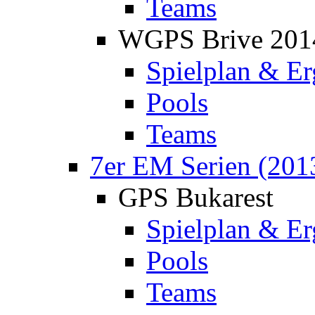
Teams
WGPS Brive 201
Spielplan & Er
Pools
Teams
7er EM Serien (201
GPS Bukarest
Spielplan & Er
Pools
Teams