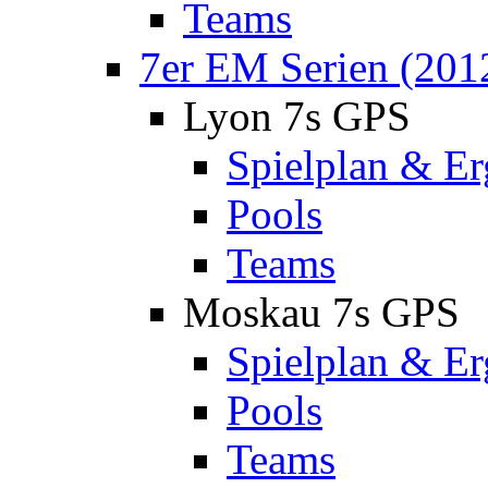
Teams
7er EM Serien (201
Lyon 7s GPS
Spielplan & Er
Pools
Teams
Moskau 7s GPS
Spielplan & Er
Pools
Teams