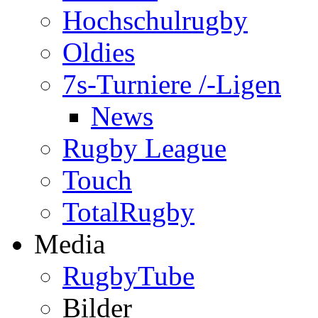
Hochschulrugby
Oldies
7s-Turniere /-Ligen
News
Rugby League
Touch
TotalRugby
Media
RugbyTube
Bilder