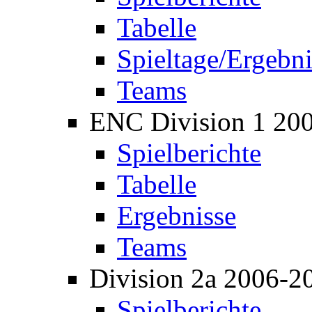
Tabelle
Spieltage/Ergebni
Teams
ENC Division 1 20
Spielberichte
Tabelle
Ergebnisse
Teams
Division 2a 2006-2
Spielberichte