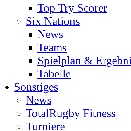
Top Try Scorer
Six Nations
News
Teams
Spielplan & Ergebni
Tabelle
Sonstiges
News
TotalRugby Fitness
Turniere