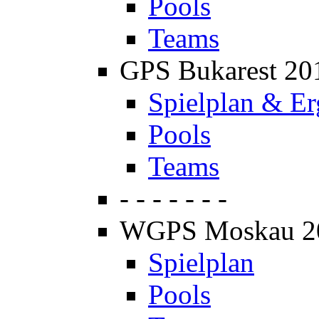
Pools
Teams
GPS Bukarest 20
Spielplan & Er
Pools
Teams
- - - - - - -
WGPS Moskau 2
Spielplan
Pools