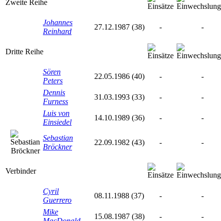
Zweite Reihe
Johannes
27.12.1987 (38)
-
-
Reinhard
Dritte Reihe
Sören
22.05.1986 (40)
-
-
Peters
Dennis
31.03.1993 (33)
-
-
Furness
Luis von
14.10.1989 (36)
-
-
Einsiedel
Sebastian
22.09.1982 (43)
-
-
Bröckner
Verbinder
Cyril
08.11.1988 (37)
-
-
Guerrero
Mike
15.08.1987 (38)
-
-
MacDonald