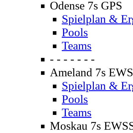
Odense 7s GPS
Spielplan & Er
Pools
Teams
- - - - - - -
Ameland 7s EW
Spielplan & Er
Pools
Teams
Moskau 7s EWS