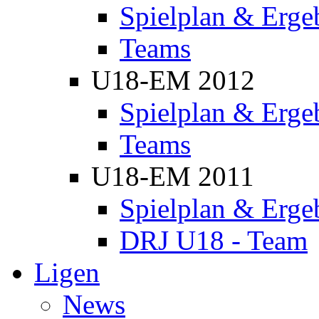
Spielplan & Erge
Teams
U18-EM 2012
Spielplan & Erge
Teams
U18-EM 2011
Spielplan & Erge
DRJ U18 - Team
Ligen
News