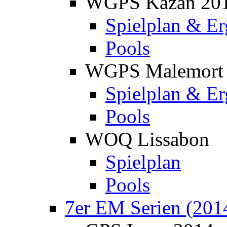
WGPS Kazan 20
Spielplan & Er
Pools
WGPS Malemort
Spielplan & Er
Pools
WOQ Lissabon
Spielplan
Pools
7er EM Serien (201