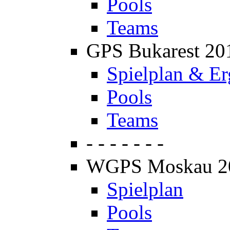
Pools
Teams
GPS Bukarest 20
Spielplan & Er
Pools
Teams
- - - - - - -
WGPS Moskau 2
Spielplan
Pools