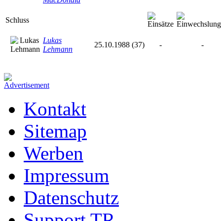
Schluss
Lukas
25.10.1988 (37)
-
-
Lehmann
Kontakt
Sitemap
Werben
Impressum
Datenschutz
Support TR