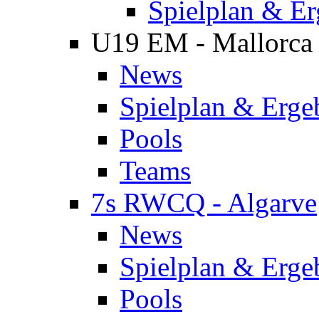
Spielplan & Er
U19 EM - Mallorca
News
Spielplan & Erge
Pools
Teams
7s RWCQ - Algarve
News
Spielplan & Erge
Pools