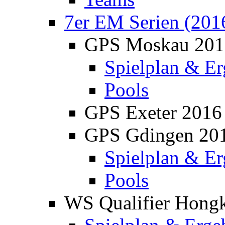
7er EM Serien (201
GPS Moskau 201
Spielplan & Er
Pools
GPS Exeter 2016
GPS Gdingen 20
Spielplan & Er
Pools
WS Qualifier Hong