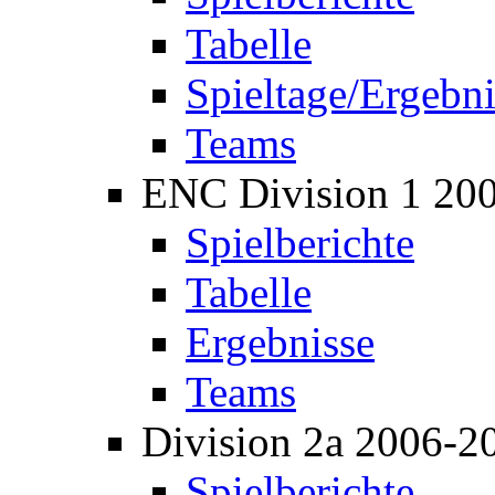
Tabelle
Spieltage/Ergebni
Teams
ENC Division 1 20
Spielberichte
Tabelle
Ergebnisse
Teams
Division 2a 2006-2
Spielberichte