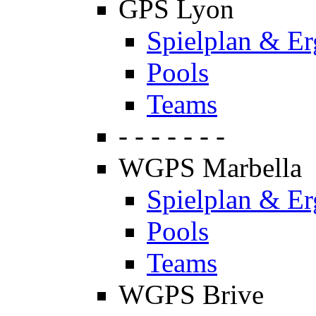
GPS Lyon
Spielplan & Er
Pools
Teams
- - - - - - -
WGPS Marbella
Spielplan & Er
Pools
Teams
WGPS Brive