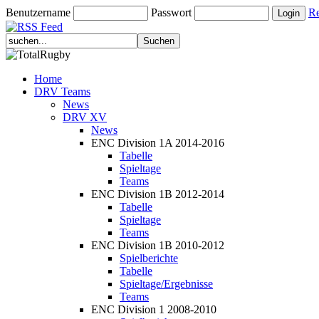
Benutzername
Passwort
Re
Home
DRV Teams
News
DRV XV
News
ENC Division 1A 2014-2016
Tabelle
Spieltage
Teams
ENC Division 1B 2012-2014
Tabelle
Spieltage
Teams
ENC Division 1B 2010-2012
Spielberichte
Tabelle
Spieltage/Ergebnisse
Teams
ENC Division 1 2008-2010