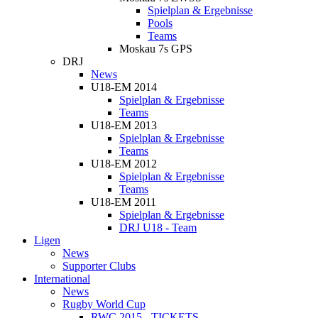
Spielplan & Ergebnisse
Pools
Teams
Moskau 7s GPS
DRJ
News
U18-EM 2014
Spielplan & Ergebnisse
Teams
U18-EM 2013
Spielplan & Ergebnisse
Teams
U18-EM 2012
Spielplan & Ergebnisse
Teams
U18-EM 2011
Spielplan & Ergebnisse
DRJ U18 - Team
Ligen
News
Supporter Clubs
International
News
Rugby World Cup
RWC 2015 - TICKETS