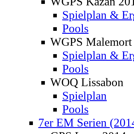
WGPS Kazan 20
Spielplan & Er
Pools
WGPS Malemort
Spielplan & Er
Pools
WOQ Lissabon
Spielplan
Pools
7er EM Serien (201