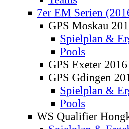
7er EM Serien (201
GPS Moskau 201
Spielplan & Er
Pools
GPS Exeter 2016
GPS Gdingen 20
Spielplan & Er
Pools
WS Qualifier Hong