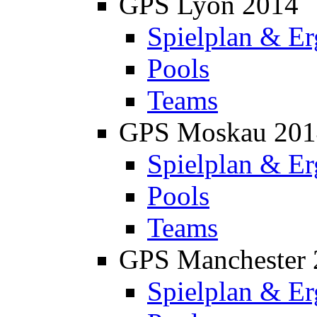
GPS Lyon 2014
Spielplan & Er
Pools
Teams
GPS Moskau 201
Spielplan & Er
Pools
Teams
GPS Manchester 
Spielplan & Er