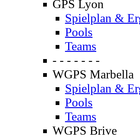
GPS Lyon
Spielplan & Er
Pools
Teams
- - - - - - -
WGPS Marbella
Spielplan & Er
Pools
Teams
WGPS Brive