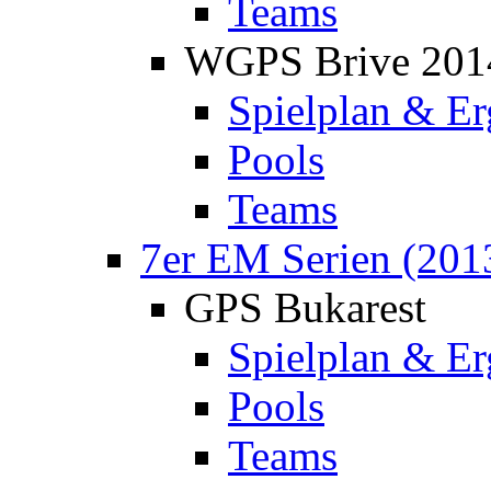
Teams
WGPS Brive 201
Spielplan & Er
Pools
Teams
7er EM Serien (201
GPS Bukarest
Spielplan & Er
Pools
Teams