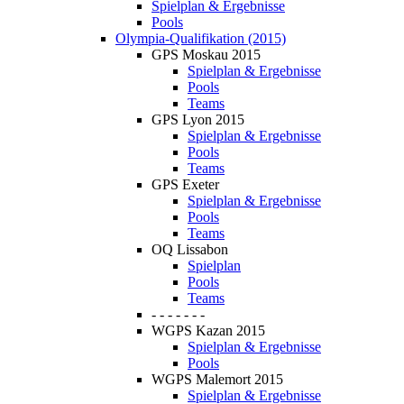
Spielplan & Ergebnisse
Pools
Olympia-Qualifikation (2015)
GPS Moskau 2015
Spielplan & Ergebnisse
Pools
Teams
GPS Lyon 2015
Spielplan & Ergebnisse
Pools
Teams
GPS Exeter
Spielplan & Ergebnisse
Pools
Teams
OQ Lissabon
Spielplan
Pools
Teams
- - - - - - -
WGPS Kazan 2015
Spielplan & Ergebnisse
Pools
WGPS Malemort 2015
Spielplan & Ergebnisse