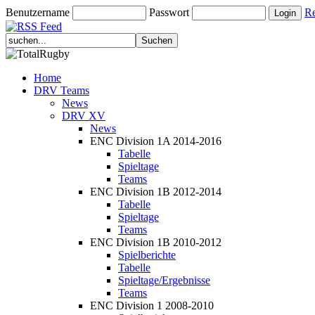
Benutzername
Passwort
Re
Home
DRV Teams
News
DRV XV
News
ENC Division 1A 2014-2016
Tabelle
Spieltage
Teams
ENC Division 1B 2012-2014
Tabelle
Spieltage
Teams
ENC Division 1B 2010-2012
Spielberichte
Tabelle
Spieltage/Ergebnisse
Teams
ENC Division 1 2008-2010