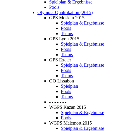
Spielplan & Ergebnisse
Pools
Olympia-Qualifikation (2015)
GPS Moskau 2015
Spielplan & Ergebnisse
Pools
Teams
GPS Lyon 2015
Spielplan & Ergebnisse
Pools
Teams
GPS Exeter
Spielplan & Ergebnisse
Pools
Teams
OQ Lissabon
Spielplan
Pools
Teams
- - - - - - -
WGPS Kazan 2015
Spielplan & Ergebnisse
Pools
WGPS Malemort 2015
Spielplan & Ergebnisse