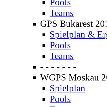
Pools
Teams
GPS Bukarest 20
Spielplan & Er
Pools
Teams
- - - - - - -
WGPS Moskau 2
Spielplan
Pools