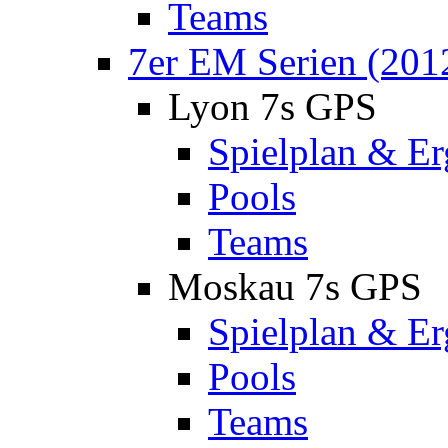
Teams
7er EM Serien (201
Lyon 7s GPS
Spielplan & Er
Pools
Teams
Moskau 7s GPS
Spielplan & Er
Pools
Teams