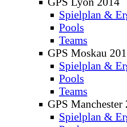
GPS Lyon 2014
Spielplan & Er
Pools
Teams
GPS Moskau 201
Spielplan & Er
Pools
Teams
GPS Manchester 
Spielplan & Er