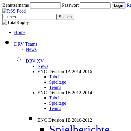
Benutzername
Passwort
Re
Home
DRV Teams
News
DRV XV
News
ENC Division 1A 2014-2016
Tabelle
Spieltage
Teams
ENC Division 1B 2012-2014
Tabelle
Spieltage
Teams
ENC Division 1B 2010-2012
Spielberichte