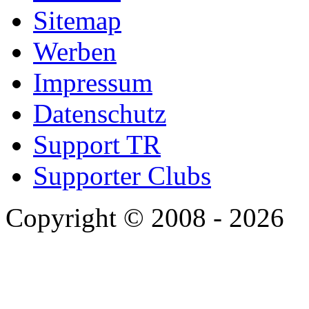
Sitemap
Werben
Impressum
Datenschutz
Support TR
Supporter Clubs
Copyright © 2008 - 2026