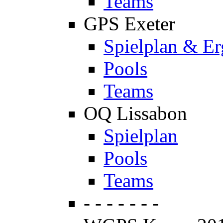
Teams
GPS Exeter
Spielplan & Er
Pools
Teams
OQ Lissabon
Spielplan
Pools
Teams
- - - - - - -