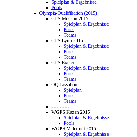
Spielplan & Ergebnisse
Pools
Olympia-Qualifikation (2015)
GPS Moskau 2015
Spielplan & Ergebnisse
Pools
Teams
GPS Lyon 2015
Spielplan & Ergebnisse
Pools
Teams
GPS Exeter
Spielplan & Ergebnisse
Pools
Teams
OQ Lissabon
Spielplan
Pools
Teams
- - - - - - -
WGPS Kazan 2015
Spielplan & Ergebnisse
Pools
WGPS Malemort 2015
Spielplan & Ergebnisse