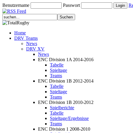
Benutzername
Passwort
Re
Home
DRV Teams
News
DRV XV
News
ENC Division 1A 2014-2016
Tabelle
Spieltage
Teams
ENC Division 1B 2012-2014
Tabelle
Spieltage
Teams
ENC Division 1B 2010-2012
Spielberichte
Tabelle
Spieltage/Ergebnisse
Teams
ENC Division 1 2008-2010