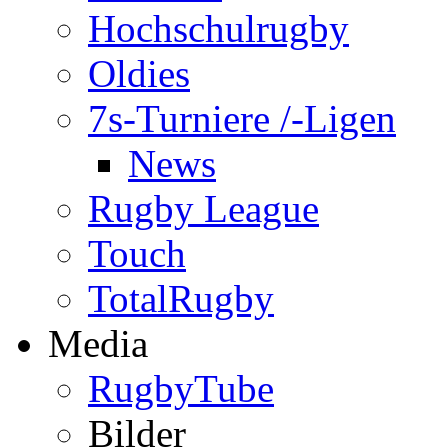
Hochschulrugby
Oldies
7s-Turniere /-Ligen
News
Rugby League
Touch
TotalRugby
Media
RugbyTube
Bilder