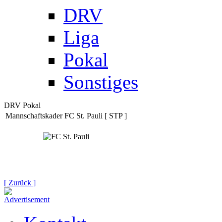
DRV
Liga
Pokal
Sonstiges
DRV Pokal
Mannschaftskader FC St. Pauli [ STP ]
[ Zurück ]