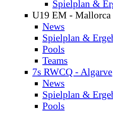
Spielplan & Er
U19 EM - Mallorca
News
Spielplan & Erge
Pools
Teams
7s RWCQ - Algarve
News
Spielplan & Erge
Pools