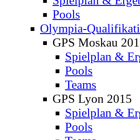
Spielplan & Erge
Pools
Olympia-Qualifikat
GPS Moskau 201
Spielplan & Er
Pools
Teams
GPS Lyon 2015
Spielplan & Er
Pools