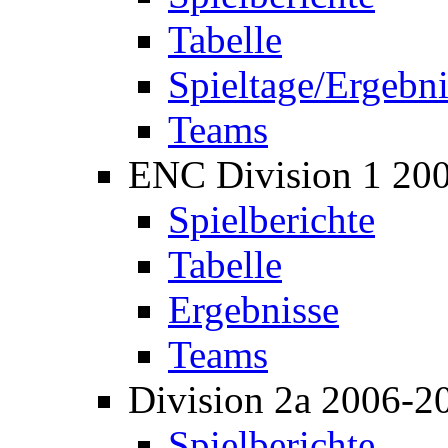
Tabelle
Spieltage/Ergebni
Teams
ENC Division 1 20
Spielberichte
Tabelle
Ergebnisse
Teams
Division 2a 2006-2
Spielberichte