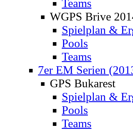
Teams
WGPS Brive 201
Spielplan & Er
Pools
Teams
7er EM Serien (201
GPS Bukarest
Spielplan & Er
Pools
Teams