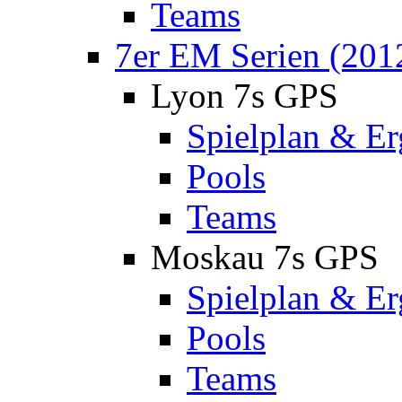
Teams
7er EM Serien (201
Lyon 7s GPS
Spielplan & Er
Pools
Teams
Moskau 7s GPS
Spielplan & Er
Pools
Teams