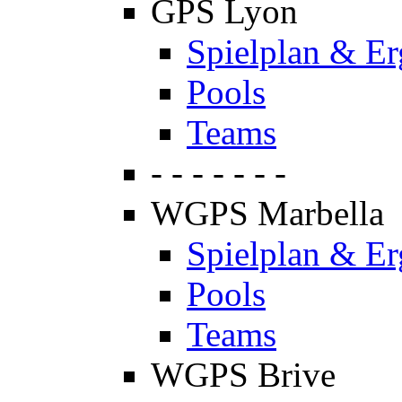
GPS Lyon
Spielplan & Er
Pools
Teams
- - - - - - -
WGPS Marbella
Spielplan & Er
Pools
Teams
WGPS Brive