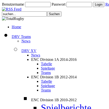
Benutzername
Passwort
Re
Home
DRV Teams
News
DRV XV
News
ENC Division 1A 2014-2016
Tabelle
Spieltage
Teams
ENC Division 1B 2012-2014
Tabelle
Spieltage
Teams
ENC Division 1B 2010-2012
Spielberichte