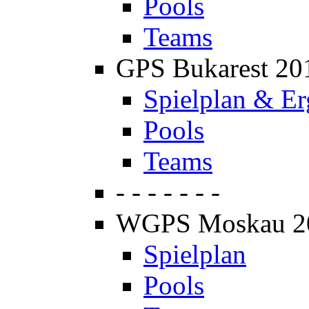
Pools
Teams
GPS Bukarest 20
Spielplan & Er
Pools
Teams
- - - - - - -
WGPS Moskau 2
Spielplan
Pools