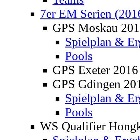
7er EM Serien (201
GPS Moskau 201
Spielplan & Er
Pools
GPS Exeter 2016
GPS Gdingen 20
Spielplan & Er
Pools
WS Qualifier Hong