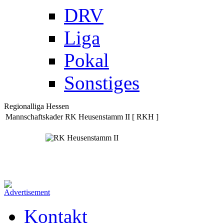
DRV
Liga
Pokal
Sonstiges
Regionalliga Hessen
Mannschaftskader RK Heusenstamm II [ RKH ]
Kontakt