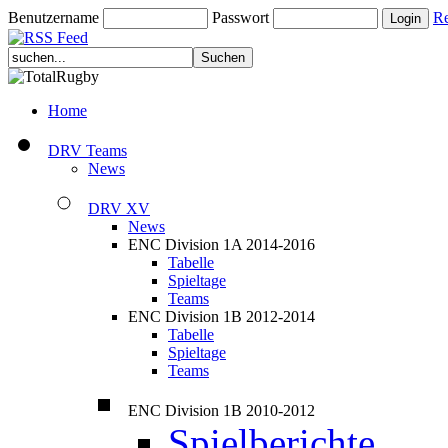
Benutzername
Passwort
Re
Home
DRV Teams
News
DRV XV
News
ENC Division 1A 2014-2016
Tabelle
Spieltage
Teams
ENC Division 1B 2012-2014
Tabelle
Spieltage
Teams
ENC Division 1B 2010-2012
Spielberichte