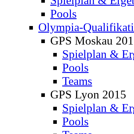
Spielplan & Erge
Pools
Olympia-Qualifikat
GPS Moskau 201
Spielplan & Er
Pools
Teams
GPS Lyon 2015
Spielplan & Er
Pools