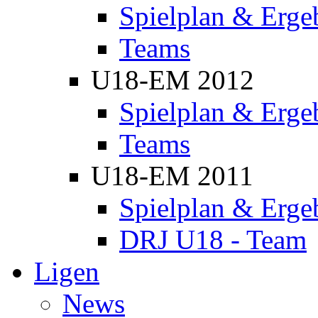
Spielplan & Erge
Teams
U18-EM 2012
Spielplan & Erge
Teams
U18-EM 2011
Spielplan & Erge
DRJ U18 - Team
Ligen
News