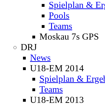
Spielplan & Er
Pools
Teams
Moskau 7s GPS
DRJ
News
U18-EM 2014
Spielplan & Erge
Teams
U18-EM 2013