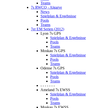
Teams
7s RWCQ - Algarve
News
Spielplan & Ergebnisse
Pools
Teams
7er EM Serien (2012)
Lyon 7s GPS
Spielplan & Ergebnisse
Pools
Teams
Moskau 7s GPS
Spielplan & Ergebnisse
Pools
Teams
Odense 7s GPS
Spielplan & Ergebnisse
Pools
Teams
- - - - - - -
Ameland 7s EWSS
Spielplan & Ergebnisse
Pools
Teams
Moskau 7s EWSS