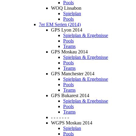
Pools
WOQ Lissabon
Spielplan
Pools
7er EM Serien (2014)
GPS Lyon 2014
Spielplan & Ergebnisse
Pools
Teams
GPS Moskau 2014
Spielplan & Ergebnisse
Pools
Teams
GPS Manchester 2014
Spielplan & Ergebnisse
Pools
Teams
GPS Bukarest 2014
Spielplan & Ergebnisse
Pools
Teams
- - - - - - -
WGPS Moskau 2014
Spielplan
Pools