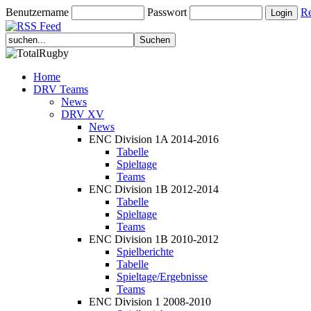
Benutzername
Passwort
Re
Home
DRV Teams
News
DRV XV
News
ENC Division 1A 2014-2016
Tabelle
Spieltage
Teams
ENC Division 1B 2012-2014
Tabelle
Spieltage
Teams
ENC Division 1B 2010-2012
Spielberichte
Tabelle
Spieltage/Ergebnisse
Teams
ENC Division 1 2008-2010