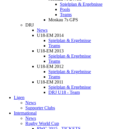
Spielplan & Ergebnisse
Pools
Teams
Moskau 7s GPS
DRJ
News
U18-EM 2014
Spielplan & Ergebnisse
Teams
U18-EM 2013
Spielplan & Ergebnisse
Teams
U18-EM 2012
Spielplan & Ergebnisse
Teams
U18-EM 2011
Spielplan & Ergebnisse
DRJ U18 - Team
Ligen
News
Supporter Clubs
International
News
Rugby World Cup
RWC 2015 - TICKETS