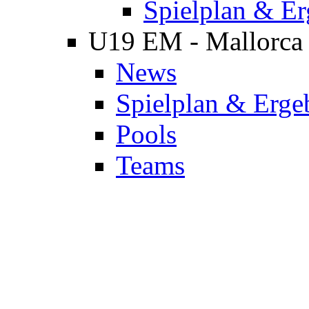
Spielplan & Er
U19 EM - Mallorca
News
Spielplan & Erge
Pools
Teams