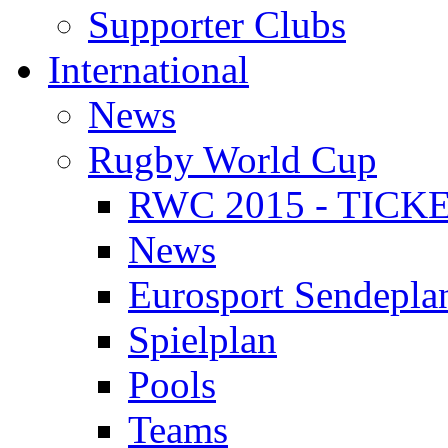
Supporter Clubs
International
News
Rugby World Cup
RWC 2015 - TICK
News
Eurosport Sendepla
Spielplan
Pools
Teams