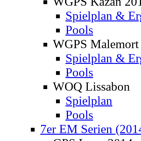
WGPS Kazan 20
Spielplan & Er
Pools
WGPS Malemort
Spielplan & Er
Pools
WOQ Lissabon
Spielplan
Pools
7er EM Serien (201