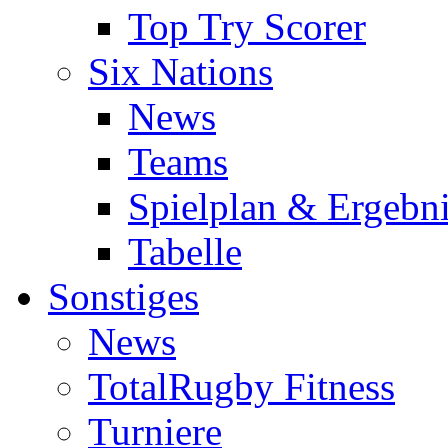
Top Try Scorer
Six Nations
News
Teams
Spielplan & Ergebni
Tabelle
Sonstiges
News
TotalRugby Fitness
Turniere