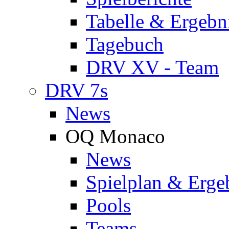
Tabelle & Ergebn
Tagebuch
DRV XV - Team
DRV 7s
News
OQ Monaco
News
Spielplan & Erge
Pools
Teams