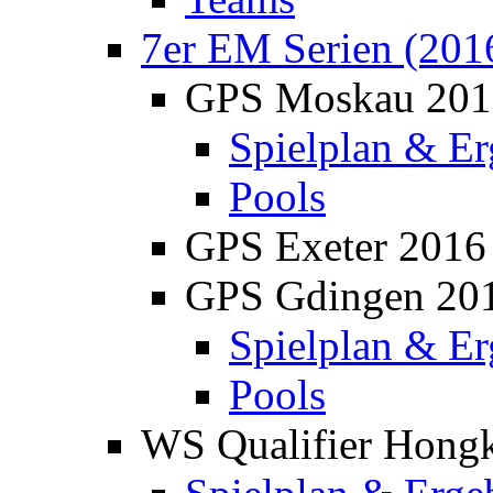
7er EM Serien (201
GPS Moskau 201
Spielplan & Er
Pools
GPS Exeter 2016
GPS Gdingen 20
Spielplan & Er
Pools
WS Qualifier Hong