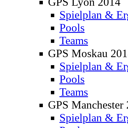
GPS Lyon 2014
Spielplan & Er
Pools
Teams
GPS Moskau 201
Spielplan & Er
Pools
Teams
GPS Manchester 
Spielplan & Er