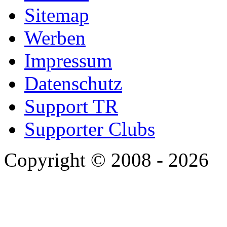
Sitemap
Werben
Impressum
Datenschutz
Support TR
Supporter Clubs
Copyright © 2008 - 2026