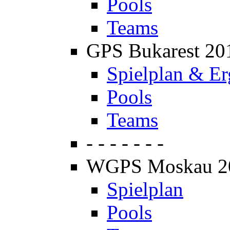
Pools
Teams
GPS Bukarest 20
Spielplan & Er
Pools
Teams
- - - - - - -
WGPS Moskau 2
Spielplan
Pools