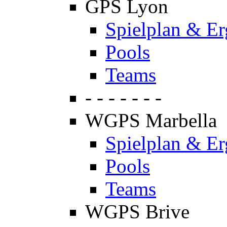
GPS Lyon
Spielplan & Er
Pools
Teams
- - - - - - -
WGPS Marbella
Spielplan & Er
Pools
Teams
WGPS Brive