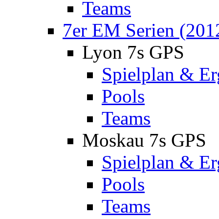
Teams
7er EM Serien (201
Lyon 7s GPS
Spielplan & Er
Pools
Teams
Moskau 7s GPS
Spielplan & Er
Pools
Teams