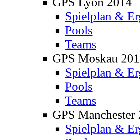
GPS Lyon 2014
Spielplan & Er
Pools
Teams
GPS Moskau 201
Spielplan & Er
Pools
Teams
GPS Manchester 
Spielplan & Er