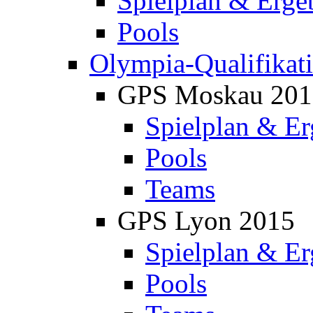
Spielplan & Erge
Pools
Olympia-Qualifikat
GPS Moskau 201
Spielplan & Er
Pools
Teams
GPS Lyon 2015
Spielplan & Er
Pools