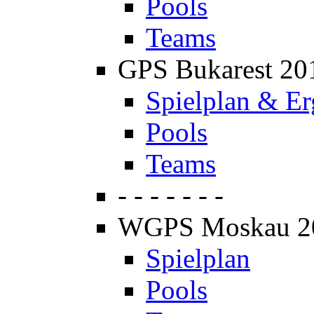
Pools
Teams
GPS Bukarest 20
Spielplan & Er
Pools
Teams
- - - - - - -
WGPS Moskau 2
Spielplan
Pools