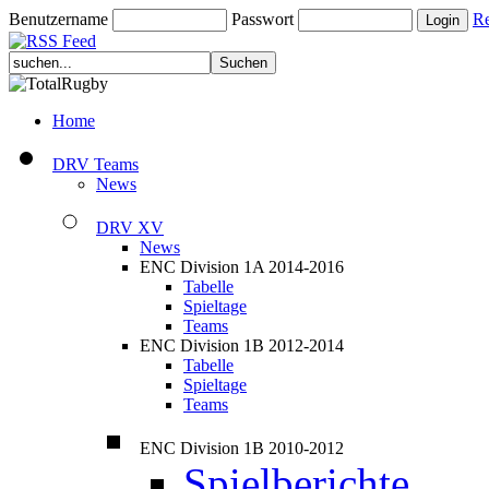
Benutzername
Passwort
Re
Home
DRV Teams
News
DRV XV
News
ENC Division 1A 2014-2016
Tabelle
Spieltage
Teams
ENC Division 1B 2012-2014
Tabelle
Spieltage
Teams
ENC Division 1B 2010-2012
Spielberichte