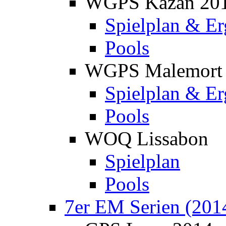
WGPS Kazan 20
Spielplan & Er
Pools
WGPS Malemort
Spielplan & Er
Pools
WOQ Lissabon
Spielplan
Pools
7er EM Serien (201