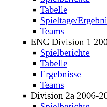
Tabelle
Spieltage/Ergebni
Teams
ENC Division 1 20
Spielberichte
Tabelle
Ergebnisse
Teams
Division 2a 2006-2
Spielberichte