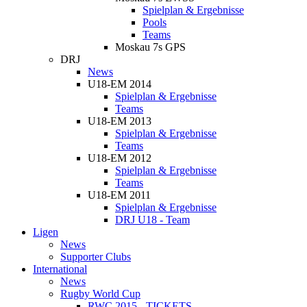
Spielplan & Ergebnisse
Pools
Teams
Moskau 7s GPS
DRJ
News
U18-EM 2014
Spielplan & Ergebnisse
Teams
U18-EM 2013
Spielplan & Ergebnisse
Teams
U18-EM 2012
Spielplan & Ergebnisse
Teams
U18-EM 2011
Spielplan & Ergebnisse
DRJ U18 - Team
Ligen
News
Supporter Clubs
International
News
Rugby World Cup
RWC 2015 - TICKETS