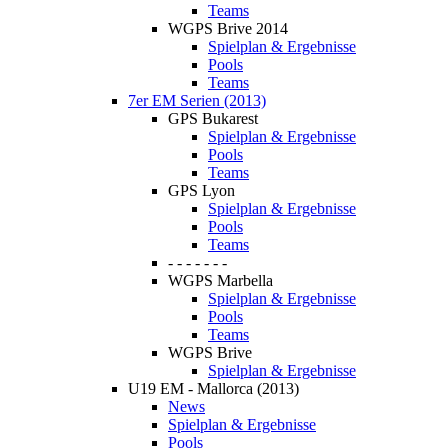
Teams
WGPS Brive 2014
Spielplan & Ergebnisse
Pools
Teams
7er EM Serien (2013)
GPS Bukarest
Spielplan & Ergebnisse
Pools
Teams
GPS Lyon
Spielplan & Ergebnisse
Pools
Teams
- - - - - - -
WGPS Marbella
Spielplan & Ergebnisse
Pools
Teams
WGPS Brive
Spielplan & Ergebnisse
U19 EM - Mallorca (2013)
News
Spielplan & Ergebnisse
Pools