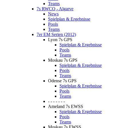
Teams
7s RWCQ - Algarve
News
Spielplan & Ergebnisse
Pools
Teams
7er EM Serien (2012)
Lyon 7s GPS
Spielplan & Ergebnisse
Pools
Teams
Moskau 7s GPS
Spielplan & Ergebnisse
Pools
Teams
Odense 7s GPS
Spielplan & Ergebnisse
Pools
Teams
- - - - - - -
Ameland 7s EWSS
Spielplan & Ergebnisse
Pools
Teams
Moskau 7s EWSS