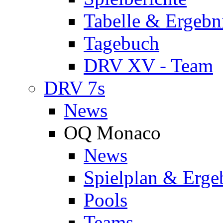
Tabelle & Ergebn
Tagebuch
DRV XV - Team
DRV 7s
News
OQ Monaco
News
Spielplan & Erge
Pools
Teams