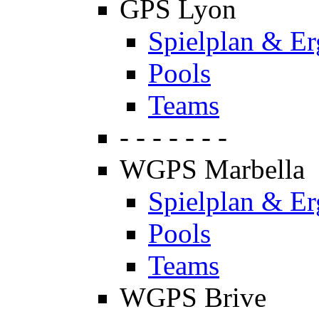
GPS Lyon
Spielplan & Er
Pools
Teams
- - - - - - -
WGPS Marbella
Spielplan & Er
Pools
Teams
WGPS Brive