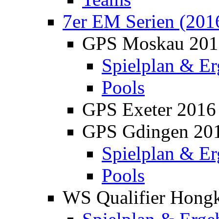
7er EM Serien (201
GPS Moskau 201
Spielplan & Er
Pools
GPS Exeter 2016
GPS Gdingen 20
Spielplan & Er
Pools
WS Qualifier Hong