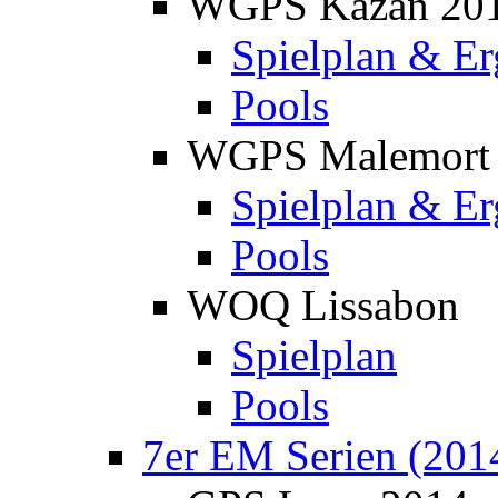
WGPS Kazan 20
Spielplan & Er
Pools
WGPS Malemort
Spielplan & Er
Pools
WOQ Lissabon
Spielplan
Pools
7er EM Serien (201