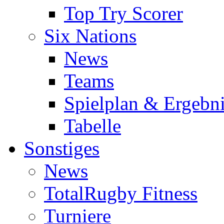
Top Try Scorer
Six Nations
News
Teams
Spielplan & Ergebni
Tabelle
Sonstiges
News
TotalRugby Fitness
Turniere