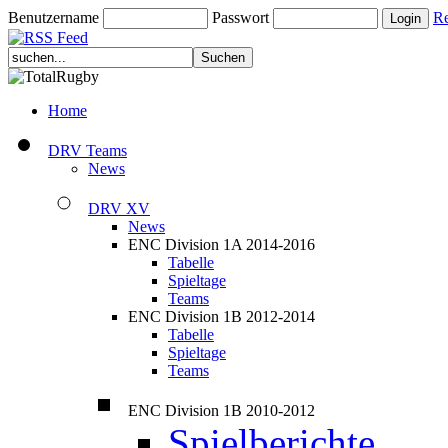
Benutzername
Passwort
Re
Home
DRV Teams
News
DRV XV
News
ENC Division 1A 2014-2016
Tabelle
Spieltage
Teams
ENC Division 1B 2012-2014
Tabelle
Spieltage
Teams
ENC Division 1B 2010-2012
Spielberichte