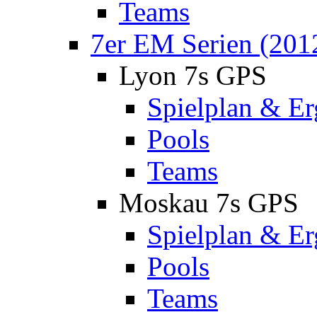
Teams
7er EM Serien (201
Lyon 7s GPS
Spielplan & Er
Pools
Teams
Moskau 7s GPS
Spielplan & Er
Pools
Teams