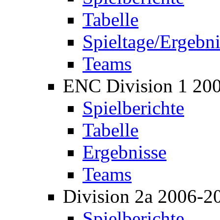
Tabelle
Spieltage/Ergebni
Teams
ENC Division 1 20
Spielberichte
Tabelle
Ergebnisse
Teams
Division 2a 2006-2
Spielberichte