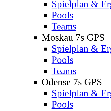
Spielplan & Er
Pools
Teams
Moskau 7s GPS
Spielplan & Er
Pools
Teams
Odense 7s GPS
Spielplan & Er
Pools