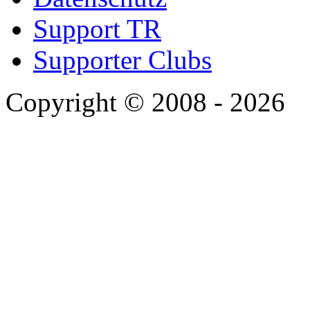
Support TR
Supporter Clubs
Copyright © 2008 - 2026