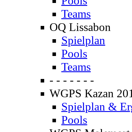
Pools
Teams
OQ Lissabon
Spielplan
Pools
Teams
- - - - - - -
WGPS Kazan 20
Spielplan & Er
Pools