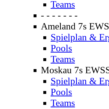
Teams
- - - - - - -
Ameland 7s EW
Spielplan & Er
Pools
Teams
Moskau 7s EWS
Spielplan & Er
Pools
Teams