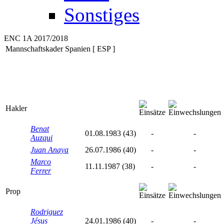
Sonstiges
ENC 1A 2017/2018
Mannschaftskader Spanien [ ESP ]
Hakler
Benat
01.08.1983 (43)
-
-
Auzqui
Juan Anaya
26.07.1986 (40)
-
-
Marco
11.11.1987 (38)
-
-
Ferrer
Prop
Rodriguez
Jésus
24.01.1986 (40)
-
-