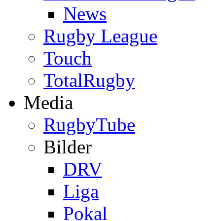
News
Rugby League
Touch
TotalRugby
Media
RugbyTube
Bilder
DRV
Liga
Pokal