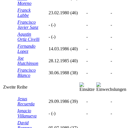
Moreno
Franck
23.02.1980 (46)
-
-
Labbe
Francisco
- (-)
-
-
Javier Sanz
Agustin
- (-)
-
-
Ortiz Civelli
Fernando
14.03.1986 (40)
-
-
Lopez
Joe
28.12.1985 (40)
-
-
Hutchinson
Francisco
30.06.1988 (38)
-
-
Blanco
Zweite Reihe
Jesus
29.09.1986 (39)
-
-
Recuerda
Ignacio
- (-)
-
-
Villanueva
David
Barrera-
05.07.1989 (37)
-
-