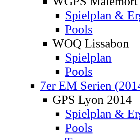
WGPS Malemort
Spielplan & Er
Pools
WOQ Lissabon
Spielplan
Pools
7er EM Serien (201
GPS Lyon 2014
Spielplan & Er
Pools