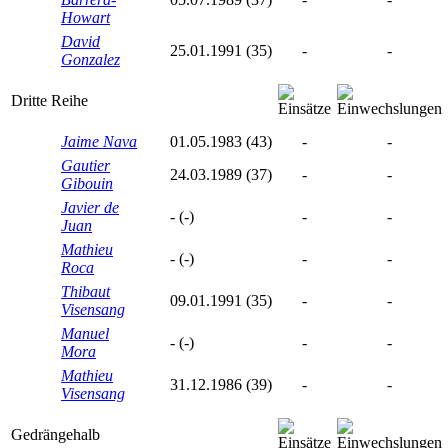
Howart
David
25.01.1991 (35)
-
-
Gonzalez
Dritte Reihe
Jaime Nava
01.05.1983 (43)
-
-
Gautier
24.03.1989 (37)
-
-
Gibouin
Javier de
- (-)
-
-
Juan
Mathieu
- (-)
-
-
Roca
Thibaut
09.01.1991 (35)
-
-
Visensang
Manuel
- (-)
-
-
Mora
Mathieu
31.12.1986 (39)
-
-
Visensang
Gedrängehalb