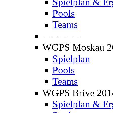
Spielplan & Er
Pools
Teams
- - - - - - -
WGPS Moskau 2
Spielplan
Pools
Teams
WGPS Brive 201
Spielplan & Er