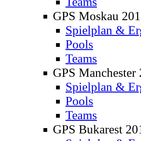
Teams
GPS Moskau 201
Spielplan & Er
Pools
Teams
GPS Manchester 
Spielplan & Er
Pools
Teams
GPS Bukarest 20