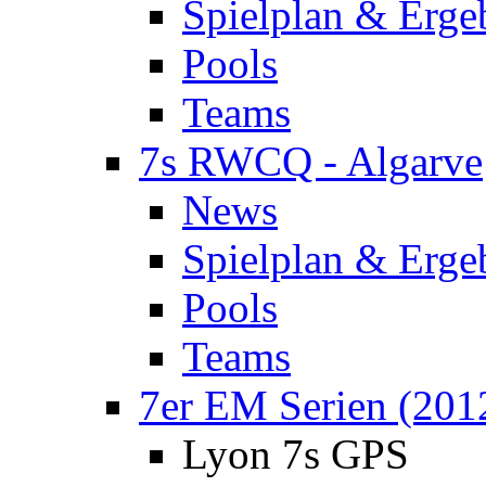
Spielplan & Erge
Pools
Teams
7s RWCQ - Algarve
News
Spielplan & Erge
Pools
Teams
7er EM Serien (201
Lyon 7s GPS