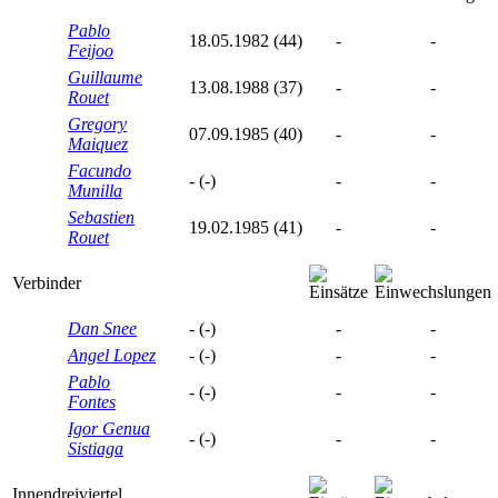
Pablo
18.05.1982 (44)
-
-
Feijoo
Guillaume
13.08.1988 (37)
-
-
Rouet
Gregory
07.09.1985 (40)
-
-
Maiquez
Facundo
- (-)
-
-
Munilla
Sebastien
19.02.1985 (41)
-
-
Rouet
Verbinder
Dan Snee
- (-)
-
-
Angel Lopez
- (-)
-
-
Pablo
- (-)
-
-
Fontes
Igor Genua
- (-)
-
-
Sistiaga
Innendreiviertel