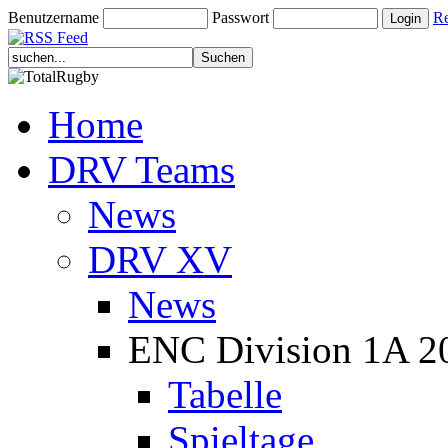
Benutzername
Passwort
Re
Home
DRV Teams
News
DRV XV
News
ENC Division 1A 2
Tabelle
Spieltage