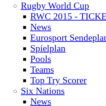
Rugby World Cup
RWC 2015 - TICK
News
Eurosport Sendepla
Spielplan
Pools
Teams
Top Try Scorer
Six Nations
News