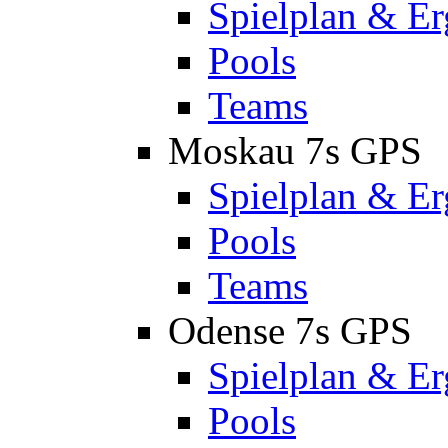
Spielplan & Er
Pools
Teams
Moskau 7s GPS
Spielplan & Er
Pools
Teams
Odense 7s GPS
Spielplan & Er
Pools