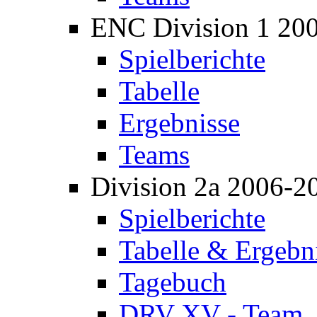
ENC Division 1 20
Spielberichte
Tabelle
Ergebnisse
Teams
Division 2a 2006-2
Spielberichte
Tabelle & Ergebn
Tagebuch
DRV XV - Team