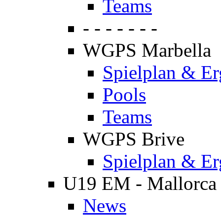
Teams
- - - - - - -
WGPS Marbella
Spielplan & Er
Pools
Teams
WGPS Brive
Spielplan & Er
U19 EM - Mallorca
News