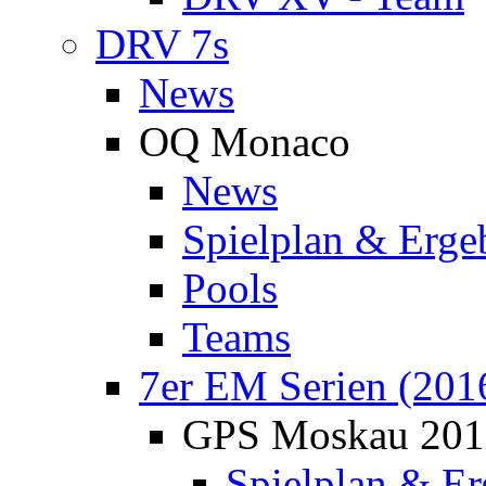
DRV 7s
News
OQ Monaco
News
Spielplan & Erge
Pools
Teams
7er EM Serien (201
GPS Moskau 201
Spielplan & Er