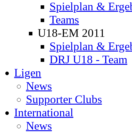
Spielplan & Erge
Teams
U18-EM 2011
Spielplan & Erge
DRJ U18 - Team
Ligen
News
Supporter Clubs
International
News