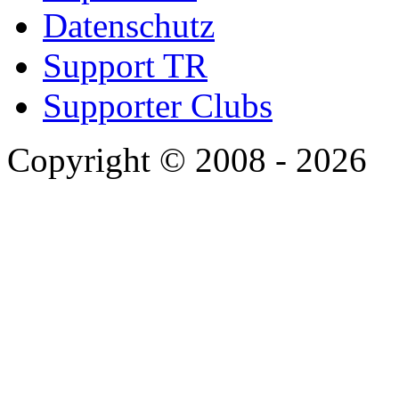
Datenschutz
Support TR
Supporter Clubs
Copyright © 2008 - 2026