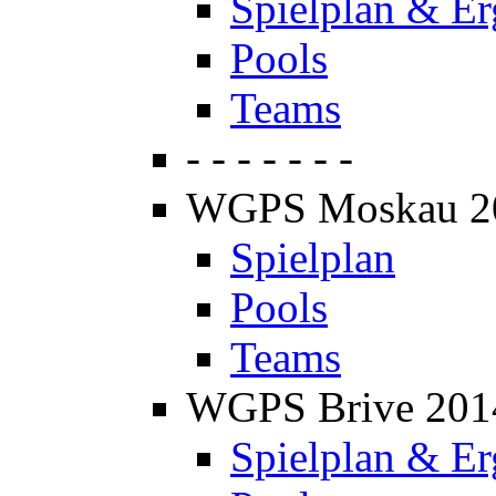
Spielplan & Er
Pools
Teams
- - - - - - -
WGPS Moskau 2
Spielplan
Pools
Teams
WGPS Brive 201
Spielplan & Er