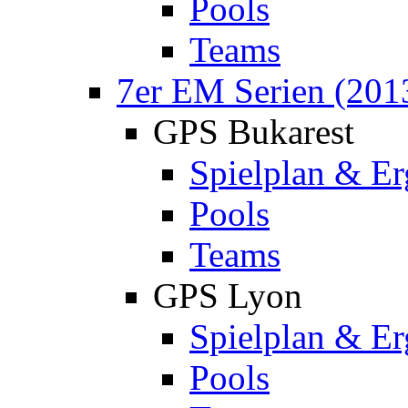
Pools
Teams
7er EM Serien (201
GPS Bukarest
Spielplan & Er
Pools
Teams
GPS Lyon
Spielplan & Er
Pools