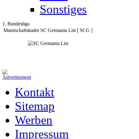
Sonstiges
1. Bundesliga
Mannschaftskader SC Germania List [ SCG ]
Kontakt
Sitemap
Werben
Impressum