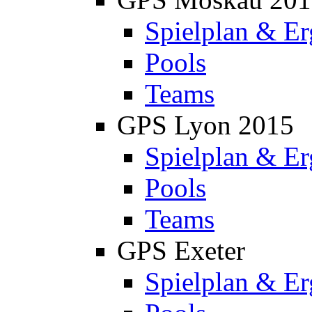
Spielplan & Er
Pools
Teams
GPS Lyon 2015
Spielplan & Er
Pools
Teams
GPS Exeter
Spielplan & Er