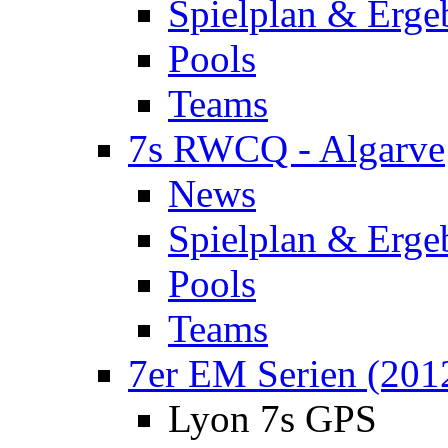
Spielplan & Erge
Pools
Teams
7s RWCQ - Algarve
News
Spielplan & Erge
Pools
Teams
7er EM Serien (201
Lyon 7s GPS