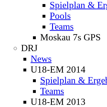
Spielplan & Er
Pools
Teams
Moskau 7s GPS
DRJ
News
U18-EM 2014
Spielplan & Erge
Teams
U18-EM 2013