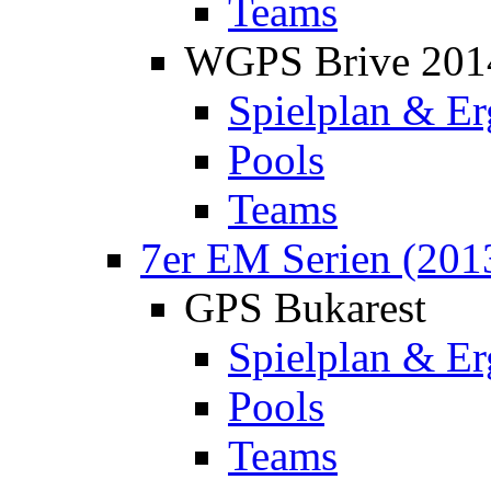
Teams
WGPS Brive 201
Spielplan & Er
Pools
Teams
7er EM Serien (201
GPS Bukarest
Spielplan & Er
Pools
Teams