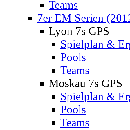
Teams
7er EM Serien (201
Lyon 7s GPS
Spielplan & Er
Pools
Teams
Moskau 7s GPS
Spielplan & Er
Pools
Teams