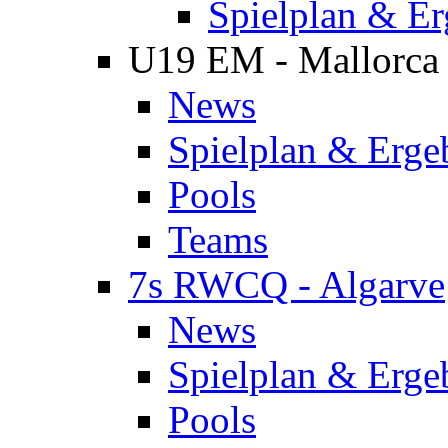
Spielplan & Er
U19 EM - Mallorca
News
Spielplan & Erge
Pools
Teams
7s RWCQ - Algarve
News
Spielplan & Erge
Pools