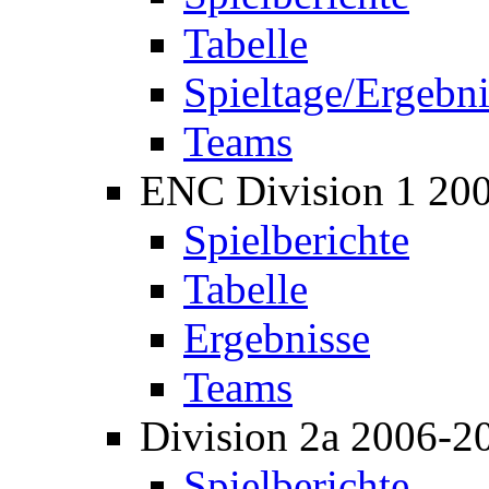
Tabelle
Spieltage/Ergebni
Teams
ENC Division 1 20
Spielberichte
Tabelle
Ergebnisse
Teams
Division 2a 2006-2
Spielberichte