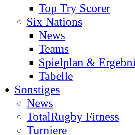
Top Try Scorer
Six Nations
News
Teams
Spielplan & Ergebni
Tabelle
Sonstiges
News
TotalRugby Fitness
Turniere