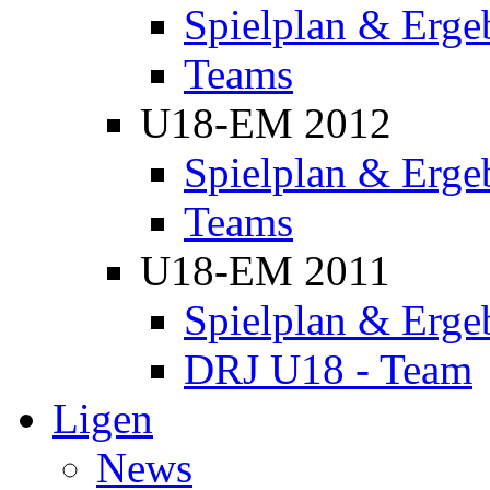
Spielplan & Erge
Teams
U18-EM 2012
Spielplan & Erge
Teams
U18-EM 2011
Spielplan & Erge
DRJ U18 - Team
Ligen
News