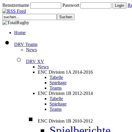
Benutzername
Passwort
Re
Home
DRV Teams
News
DRV XV
News
ENC Division 1A 2014-2016
Tabelle
Spieltage
Teams
ENC Division 1B 2012-2014
Tabelle
Spieltage
Teams
ENC Division 1B 2010-2012
Spielberichte