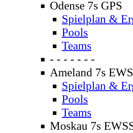
Odense 7s GPS
Spielplan & Er
Pools
Teams
- - - - - - -
Ameland 7s EW
Spielplan & Er
Pools
Teams
Moskau 7s EWS