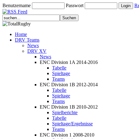
Benutzername
Passwort
Re
Home
DRV Teams
News
DRV XV
News
ENC Division 1A 2014-2016
Tabelle
Spieltage
Teams
ENC Division 1B 2012-2014
Tabelle
Spieltage
Teams
ENC Division 1B 2010-2012
Spielberichte
Tabelle
Spieltage/Ergebnisse
Teams
ENC Division 1 2008-2010