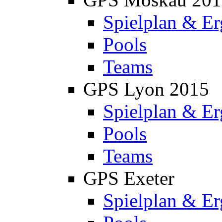
Spielplan & Er
Pools
Teams
GPS Lyon 2015
Spielplan & Er
Pools
Teams
GPS Exeter
Spielplan & Er