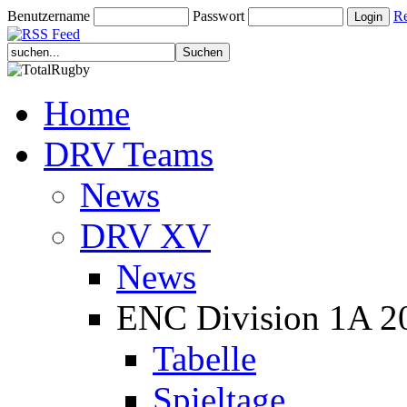
Benutzername
Passwort
Re
Home
DRV Teams
News
DRV XV
News
ENC Division 1A 2
Tabelle
Spieltage