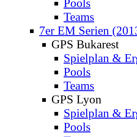
Pools
Teams
7er EM Serien (201
GPS Bukarest
Spielplan & Er
Pools
Teams
GPS Lyon
Spielplan & Er
Pools