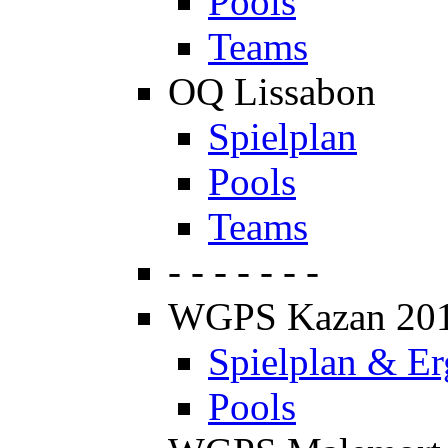
Pools
Teams
OQ Lissabon
Spielplan
Pools
Teams
- - - - - - -
WGPS Kazan 20
Spielplan & Er
Pools