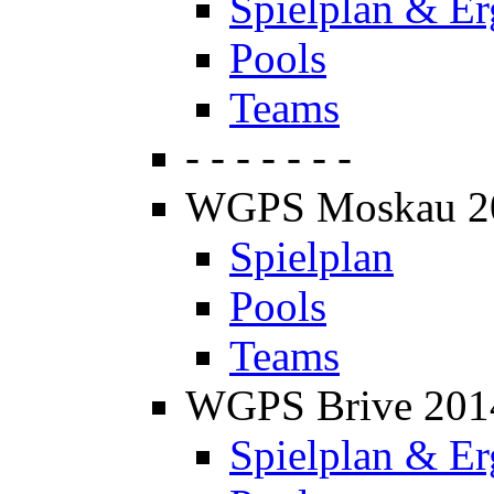
Spielplan & Er
Pools
Teams
- - - - - - -
WGPS Moskau 2
Spielplan
Pools
Teams
WGPS Brive 201
Spielplan & Er